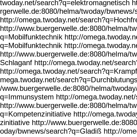
twoday.net/search?q=elektr
omagnetisch h
rgerwelle.de:8080/helma/tw
oday/bwnews/
http://omega.twoda
y.net/search?q=Hochf
http://www.buergerwelle.
de:8080/helma/t
q=Mobilfunktechni
k http://omega.twoday.n
q=Mobilfunktechnik
http://omega.twoday.n
http://ww
w.buergerwelle.de:8080/hel
ma/tw
Schlaganf http://omega.two
day.net/searc
http://omega.twoday.net/
search?q=Krampfa
mega.twoday.net/search?q=D
urchblutungs
/www.buergerwelle.de:8080/
helma/twoday
q=Immunsystem http://omeg
a.twoday.net
http://www.buerger
welle.de:8080/helma/t
q=Kompetenz
initiative http://omega.tw
oda
zinitiative http://www.bue
rgerwelle.de:808
oday/bwnews/search?q=Gladi
ß http://ome