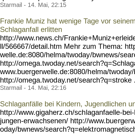
Starmail - 14. Mai, 22:15
Frankie Muniz hat wenige Tage vor seinem
Schlaganfall erlitten
http://www.news.ch/Frankie
+Muniz+erleid
ll/566667/detail.htm Me
hr zum Thema: htt
welle.de:8080/helma/twoday
/bwnews/sear
http://omega.twoday.net/s
earch?q=Schlagan
www.buergerwelle.de:8080/h
elma/twoday
http://omega.twod
ay.net/search?q=stroke .
Starmail - 14. Mai, 22:16
Schlaganfälle bei Kindern, Jugendlichen 
http://www.gigaherz.ch/sch
laganfaelle-bei-
jungen-erwa
chsenen/ http://www.bue
rgerw
oday/bwnews/search?q=elekt
romagnetisch