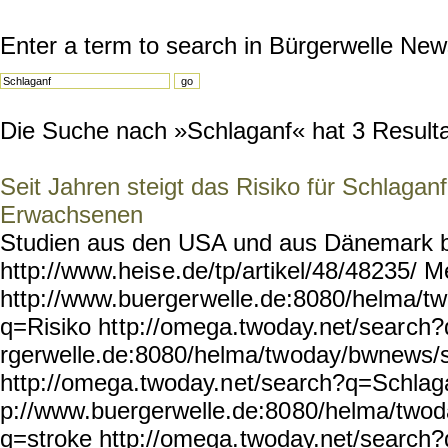
Enter a term to search in Bürgerwelle New
Die Suche nach »Schlaganf« hat 3 Resultat
Seit Jahren steigt das Risiko für Schlaganf
Erwachsenen
Studien aus den USA und aus Dänemark be
http://www.heis
e.de/tp/artikel/48/48235/
M
http://www.buerger
welle.de:8080/helma/t
q=Risiko ht
tp://omega.twoday.net/sear
ch?
rgerwelle.de:8080/helma/tw
oday/bwnews/
http://omega.twoday.n
et/search?q=Schlaga
p://www.buergerwelle.de:80
80/helma/two
q=stroke http://omega.
twoday.net/search?q