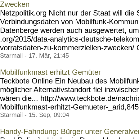
Zwecken
Netzpolitik.org Nicht nur der Staat will die
Verbindungsdaten von Mobilfunk-Kommunik
Datenberge werden auch ausgewertet, um...
.org/2015/data-analytics-d
eutsche-telekom
vorratsdaten-zu-ko
mmerziellen-zwecken/
Starmail - 17. Mär, 21:45
Mobilfunkmast erhitzt Gemüter
Teckbote Online Ein Neubau des Mobilfun
möglicher Alternativstandort fiel inzwische
wären die... http://www.teckbot
e.de/nachri
Mobilfunkmast-
erhitzt-Gemueter-_arid,845
Starmail - 15. Sep, 09:04
Handy-Fahndung: Bürger unter Generalve