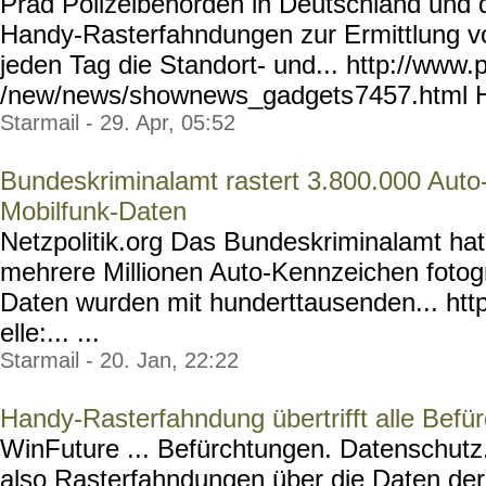
Prad Polizeibehörden in Deutschland und 
Handy-Rasterfahndungen zur Ermittlung vo
jeden Tag die Standort- und... http://www.
/new/news/shownews_gadgets
7457.html 
Starmail - 29. Apr, 05:52
Bundeskriminalamt rastert 3.800.000 Aut
Mobilfunk-Daten
Netzpolitik.org Das Bundeskriminalamt hat 
mehrere Millionen Auto-Kennzeichen fotogr
Daten wurden mit hunderttausenden... http
elle:... ...
Starmail - 20. Jan, 22:22
Handy-Rasterfahndung übertrifft alle Befü
WinFuture ... Befürchtungen. Datenschutz
also Rasterfahndungen über die Daten der 