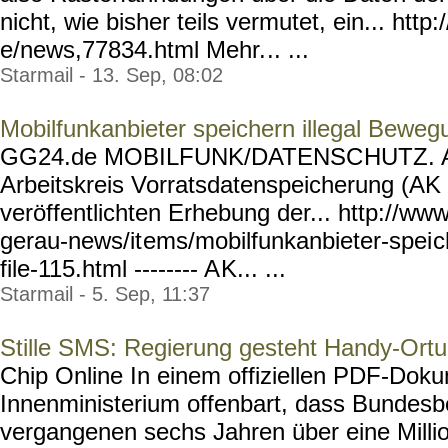
nicht, wie bisher teils vermutet, ein... http:
e/news,77834.html Mehr.
.. ...
Starmail - 13. Sep, 08:02
Mobilfunkanbieter speichern illegal Beweg
GG24.de MOBILFUNK/DATENSC
HUTZ. A
Arbeitskreis Vorratsdatenspeicherung (AK 
veröffentlichten Erhebung der... http://ww
gerau-news/it
ems/mobilfunkanbieter-spei
c
file-115.html -------- A
K... ...
Starmail - 5. Sep, 11:37
Stille SMS: Regierung gesteht Handy-Ort
Chip Online In einem offiziellen PDF-Dok
Innenministerium offenbart, dass Bundesb
vergangenen sechs Jahren über eine Milli