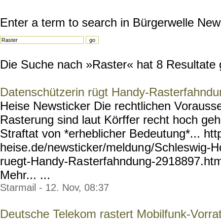
Enter a term to search in Bürgerwelle New
Die Suche nach »Raster« hat 8 Resultate g
Datenschützerin rügt Handy-Rasterfahndu
Heise Newsticker Die rechtlichen Vorauss
Rasterung sind laut Körffer recht hoch ge
Straftat von *erheblicher Bedeutung*... htt
heise.de/newsticker/meldun
g/Schleswig-H
ruegt-Handy-Ra
sterfahndung-2918897.htm
Mehr... ...
Starmail - 12. Nov, 08:37
Deutsche Telekom rastert Mobilfunk-Vorra