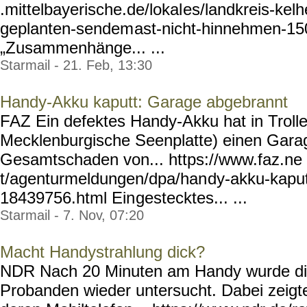
.mittelbayerische.de/lokal
es/landkreis-kel
geplanten-sendem
ast-nicht-hinnehmen-15
„Zusammenhänge... ...
Starmail - 21. Feb, 13:30
Handy-Akku kaputt: Garage abgebrannt
FAZ Ein defektes Handy-Akku hat in Troll
Mecklenburgische Seenplatte) einen Gara
Gesamtschaden von... https://www.faz.ne
t/agenturmeldungen/dpa/han
dy-akku-kapu
18439756.html Ein
gestecktes... ...
Starmail - 7. Nov, 07:20
Macht Handystrahlung dick?
NDR Nach 20 Minuten am Handy wurde die 
Probanden wieder untersucht. Dabei zeigt