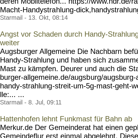
deren Mobiltelefon... https://w
ww.ndr.de/r
Macht-Handystra
hlung-dick,handystrahlun
Starmail - 13. Okt, 08:14
Angst vor Schaden durch Handy-Strahlung
weiter
Augsburger Allgemeine Die Nachbarn befü
Handy-Strahlung und haben sich zusamm
Mast zu kämpfen. Deurer und auch die Sta
burger-allgemeine.de/augsb
urg/augsburg-
handy-strahlung
-streit-um-5g-mast-geht-w
lle:... ...
Starmail - 8. Jul, 09:11
Hattenhofen lehnt Funkmast für Bahn ab
Merkur.de Der Gemeinderat hat einen gep
Gemeindeflur erst einmal abgelehnt. Diese