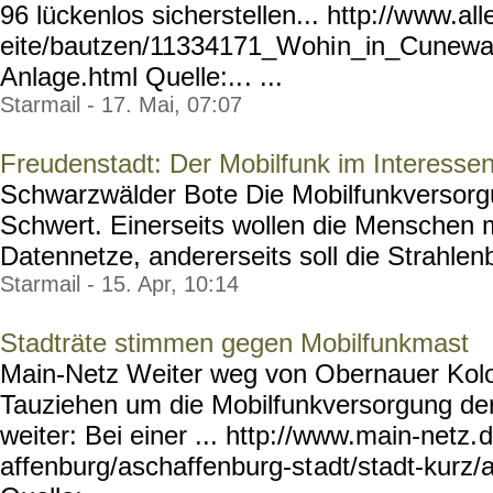
96 lückenlos sicherstellen... http://w
ww.alle
eite/bautzen/11334171_Wohi
n_in_Cunewa
Anlage.html Quelle:..
. ...
Starmail - 17. Mai, 07:07
Freudenstadt: Der Mobilfunk im Interessen
Schwarzwälder Bote Die Mobilfunkversorgu
Schwert. Einerseits wollen die Menschen m
Datennetze, andererseits soll die Strahlenb
Starmail - 15. Apr, 10:14
Stadträte stimmen gegen Mobilfunkmast
Main-Netz Weiter weg von Obernauer Kolon
Tauziehen um die Mobilfunkversorgung de
weiter: Bei einer ... http://www.main-netz.
d
affenburg/aschaffenburg-st
adt/stadt-kurz/