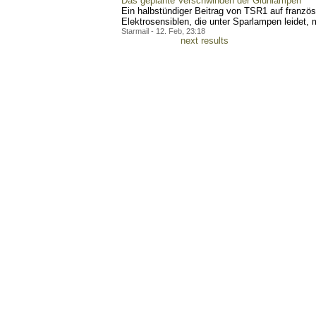
Das geplante Verschwinden der Glühlampen
Ein halbstündiger Beitrag von TSR1 auf französ
Elektrosensiblen, die unter Sparlampen leidet, mi
Starmail - 12. Feb, 23:18
next results