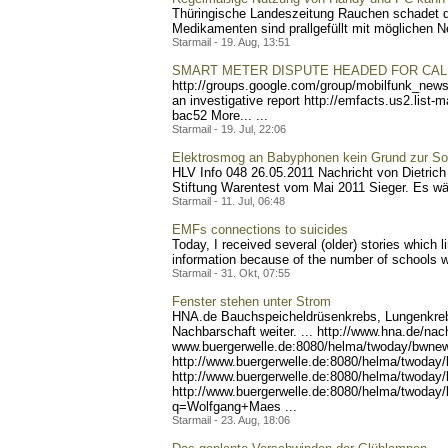
Thüringische Landeszeitung Rauchen schadet de
Medikamenten sind prallgefüllt mit möglichen Ne
Starmail - 19. Aug, 13:51
SMART METER DISPUTE HEADED FOR CAL
http://groups.google.com/g
roup/mobilfunk_newsl
an investigative report http://emfacts.us2
.list-
bac52 More... ...
Starmail - 19. Jul, 22:06
Elektrosmog an Babyphonen kein Grund zur So
HLV Info 048 26.05.2011 Nachricht von Dietrich
Stiftung Warentest vom Mai 2011 Sieger. Es wäre
Starmail - 11. Jul, 06:48
EMFs connections to suicides
Today, I received several (older) stories which l
information because of the number of schools whi
Starmail - 31. Okt, 07:55
Fenster stehen unter Strom
HNA.de Bauchspeicheldrüse
nkrebs, Lungenkreb
Nachbarschaft weiter. ... http://www.hna.de/nach
www.buergerwelle.de:8080/h
elma/twoday/bwnew
http://www.buergerwel
le.de:8080/helma/twoday
http://
www.buergerwelle.de:8080/h
elma/twoday
http://www.buergerwelle
.de:8080/helma/twoday
q=Wolfgang+Maes ...
Starmail - 23. Aug, 18:06