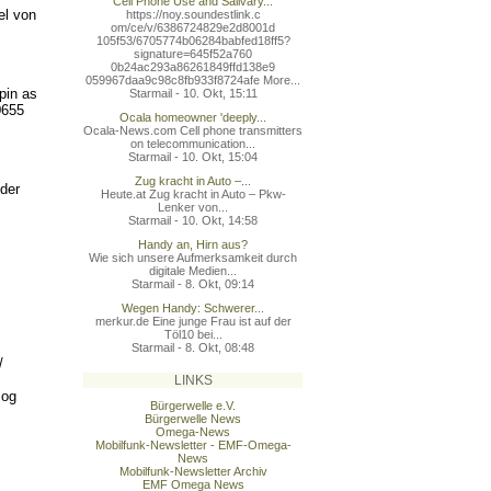
Cell Phone Use and Salivary...
el von
https://noy.soundestlink.c
om/ce/v/6386724829e2d8001d
105f53/6705774b06284babfed
18ff5?
signature=645f52a760
0b24ac293a86261849ffd138e9
059967daa9c98c8fb933f8724a
fe More...
pin as
Starmail - 10. Okt, 15:11
0655
Ocala homeowner 'deeply...
Ocala-News.com Cell phone transmitters
on telecommunication...
Starmail - 10. Okt, 15:04
Zug kracht in Auto –...
 der
Heute.at Zug kracht in Auto – Pkw-
Lenker von...
Starmail - 10. Okt, 14:58
Handy an, Hirn aus?
Wie sich unsere Aufmerksamkeit durch
digitale Medien...
Starmail - 8. Okt, 09:14
Wegen Handy: Schwerer...
merkur.de Eine junge Frau ist auf der
Töl10 bei...
Starmail - 8. Okt, 08:48
/
LINKS
mog
Bürgerwelle e.V.
Bürgerwelle News
Omega-News
Mobilfunk-Newsletter - EMF-Omega-
News
Mobilfunk-Newsletter Archiv
EMF Omega News