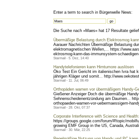
Enter a term to search in Bürgerwelle News:
Die Suche nach »Maes« hat 17 Resultate geliefe
Übermäßige Belastung durch Elektrosmog kan
Aarauer Nachrichten Übermäßi
ge Belastung du
elektromagnetischen Wellen,... https://www.aa
r
ektrosmog-kann-das-immunsy
stem-schaedigen
Starmail - 5. Dez, 14:40
Handytelefonieren kann Hirntumore auslösen
Öko Test Ein Gericht im italienischen Ivra hat 
jährigen Kläger und somit... http://www.oekot
est
Starmail - 11. Jul, 06:49
Orthopäden warnen vor übermäßigem Handy-G
Gießener Anzeiger Doch die übermäßige Handy
Sehnenscheidenentzündung am Daumen... http
orthopae
den-warnen-vor-uebermaessi
gem-hand
Starmail - 28. Okt, 07:37
Corporate Interference with Science and Health
https://groups.google.com/
forum/#!topic/mobilf
growing EMF Group in the US, Canada, Australia
Starmail - 30. Mär, 22:25
Regelmäßige Nutzung von Handy und PC kann