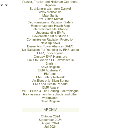
Frasier, Frasier and Hickman Cell phone
 einer
litigation
Strahlung-gratis...nein Danke!
www.archive-de
Mast Sanity
Prof. Girish Kumar
Electromagnetic Radiation Safety
Electromagnetic Health Blog
International EMF Alliance
Understanding EMFs
Powerwatch list of studies
Committee on Radiation Protection
Next-up news
Dereel Anti Tower Alliance (DATA)
No Radiation For You blog by EHS, about
EMR, for everyone
Occupy EMF Harm. org
Links to Swedish EHS websites in
English
Save Belgium
EMR Australia PL
EMFacts
EMF Safety Network
An Electronic Silent Spring
EMR and Health Reports
EMR Aware
Wi-Fi Exiles & The Coming Electroplague
Risk assessment for schools and other
workplaces
Save Belgium
ARCHIV
Oktober 2024
September 2024
August 2024
Juli 2024