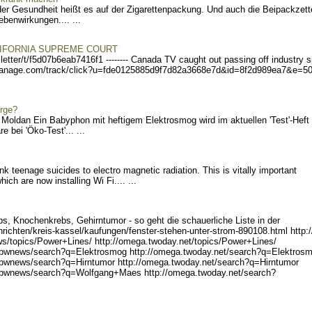
r Gesundheit heißt es auf der Zigarettenpackung. Und auch die Beipackzett
benwirkungen.... ...
IFORNIA SUPREME COURT
etter/
t/f5d07b6eab7416f1 ----
---- Canada TV caught out passing off industry s
manage.com/track/cli
ck?u=fde0125885d9f7d82a366
8e7d&id=8f2d989ea7&e=5
rge?
 Moldan Ein Babyphon mit heftigem Elektrosmog wird im aktuellen 'Test'-Heft
 bei 'Öko-Test'... ...
ink teenage suicides to electro magnetic radiation. This is vitally important
ch are now installing Wi Fi.... ...
s, Knochenkrebs, Gehirntumor - so geht die schauerliche Liste in der
ri
chten/kreis-kassel/kaufung
en/fenster-stehen-unter-st
rom-890108.html http:/
s/topics/
Power+Lines/ http://omega.
twoday.net/topics/Power+Li
nes/
/bw
news/search?q=Elektrosmog
http://omega.twoday.net/se
arch?q=Elektros
/bwnews/search?
q=Hirntumor http://omega.t
woday.net/search?q=Hirntum
or
/bwne
ws/search?q=Wolfgang+Maes
http://omega.twoday.net/se
arch?