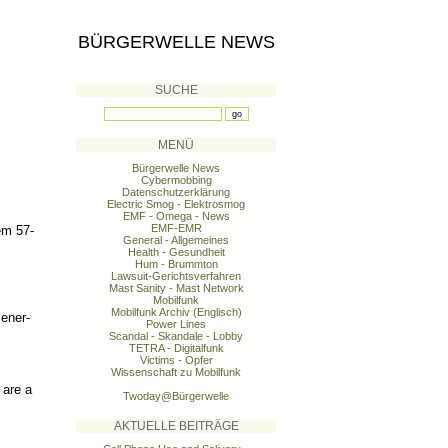
BÜRGERWELLE NEWS
SUCHE
MENÜ
Bürgerwelle News
Cybermobbing
Datenschutzerklärung
Electric Smog - Elektrosmog
EMF - Omega - News
EMF-EMR
em 57-
General - Allgemeines
Health - Gesundheit
Hum - Brummton
Lawsuit-Gerichtsverfahren
Mast Sanity - Mast Network
Mobilfunk
Mobilfunk Archiv (Englisch)
ener-
Power Lines
Scandal - Skandale - Lobby
TETRA - Digitalfunk
Victims - Opfer
Wissenschaft zu Mobilfunk
 are a
Twoday@Bürgerwelle
AKTUELLE BEITRÄGE