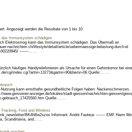
rt. Angezeigt werden die Resultate von 1 bis 10.
n das Immunsystem schädigen
rch Elektrosmog kann das Immunsystem schädigen. Das Übermaß an
auer-nachrichten.ch/lifes
tyle/detail/article/ueberm
aessige-belastung-durch-el
-00220945/
--------... ...
kürzlich häufiges Handytelefonieren als Ursache für einen Gehirntumor bei ein
.de/cgi/index.cgi?artnr
=13273&gartnr=90&bernr=06
Quelle:... ...
ebrauch
-Nutzung kann ernsthafte gesundheitliche Folgen haben: Nackenschmerzen,
://www.gies
sener-anzeiger.de/lokales/
stadt-giessen/nachrichten-
giessen/giess
y-gebrauch_1742556
0.htm Quelle:... ...
: Fracking, Food and Wireless
unk_ne
wsletter/BK4hBw2szos Inf
ormant: André Fauteux -------- EMF Harm We
, Scandinavia, and... ...
 krank machen