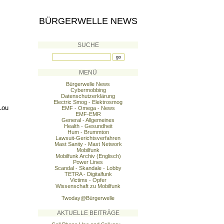
BÜRGERWELLE NEWS
SUCHE
MENÜ
Bürgerwelle News
Cybermobbing
Datenschutzerklärung
Electric Smog - Elektrosmog
Lou
EMF - Omega - News
EMF-EMR
General - Allgemeines
Health - Gesundheit
Hum - Brummton
Lawsuit-Gerichtsverfahren
Mast Sanity - Mast Network
Mobilfunk
Mobilfunk Archiv (Englisch)
Power Lines
Scandal - Skandale - Lobby
TETRA - Digitalfunk
Victims - Opfer
Wissenschaft zu Mobilfunk
Twoday@Bürgerwelle
AKTUELLE BEITRÄGE