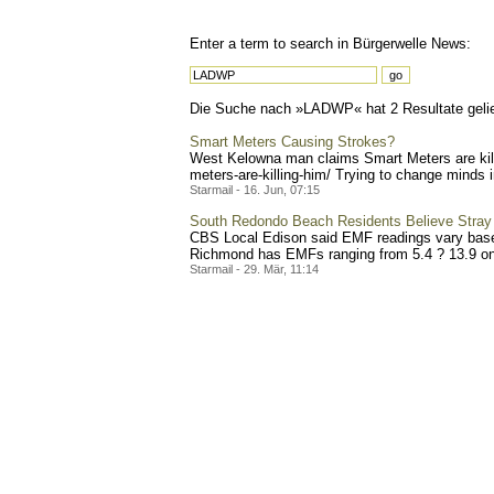
Enter a term to search in Bürgerwelle News:
Die Suche nach »LADWP« hat 2 Resultate gelie
Smart Meters Causing Strokes?
West Kelowna man claims Smart Meters are kill
meters-are-ki
lling-him/ Trying to change minds i
Starmail - 16. Jun, 07:15
South Redondo Beach Residents Believe Stray 
CBS Local Edison said EMF readings vary based 
Richmond has EMFs ranging from 5.4 ? 13.9 on he
Starmail - 29. Mär, 11:14