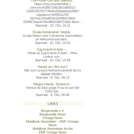
Cell Phone Use and Salivary...
https://noy.soundestlink.c
om/ce/v/6386724829e2d8001d
105f53/6705774b06284babfed
18ff5?
signature=645f52a760
0b24ac293a86261849ffd138e9
059967daa9c98c8fb933f8724a
fe More...
Starmail - 10. Okt, 15:11
Ocala homeowner 'deeply...
Ocala-News.com Cell phone transmitters
on telecommunication...
Starmail - 10. Okt, 15:04
Zug kracht in Auto –...
Heute.at Zug kracht in Auto – Pkw-
Lenker von...
Starmail - 10. Okt, 14:58
Handy an, Hirn aus?
Wie sich unsere Aufmerksamkeit durch
digitale Medien...
Starmail - 8. Okt, 09:14
Wegen Handy: Schwerer...
merkur.de Eine junge Frau ist auf der
Töl10 bei...
Starmail - 8. Okt, 08:48
LINKS
Bürgerwelle e.V.
Bürgerwelle News
Omega-News
Mobilfunk-Newsletter - EMF-Omega-
News
Mobilfunk-Newsletter Archiv
EMF Omega News