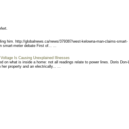
fert.
ing him. http://globalnews.ca/new
s/379387/west-kelowna-man-
claims-smart-
n smart-meter debate First of... ...
Voltage Is Causing Unexplained Illnesses
on what is inside a home: not all readings relate to power lines. Doris Don-
r property and an electrically... ...