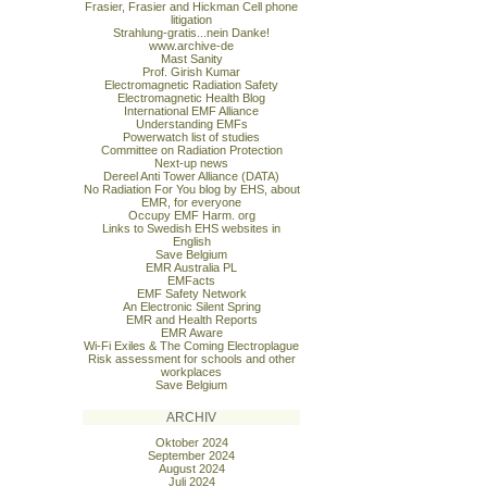
Frasier, Frasier and Hickman Cell phone
litigation
Strahlung-gratis...nein Danke!
www.archive-de
Mast Sanity
Prof. Girish Kumar
Electromagnetic Radiation Safety
Electromagnetic Health Blog
International EMF Alliance
Understanding EMFs
Powerwatch list of studies
Committee on Radiation Protection
Next-up news
Dereel Anti Tower Alliance (DATA)
No Radiation For You blog by EHS, about
EMR, for everyone
Occupy EMF Harm. org
Links to Swedish EHS websites in
English
Save Belgium
EMR Australia PL
EMFacts
EMF Safety Network
An Electronic Silent Spring
EMR and Health Reports
EMR Aware
Wi-Fi Exiles & The Coming Electroplague
Risk assessment for schools and other
workplaces
Save Belgium
ARCHIV
Oktober 2024
September 2024
August 2024
Juli 2024