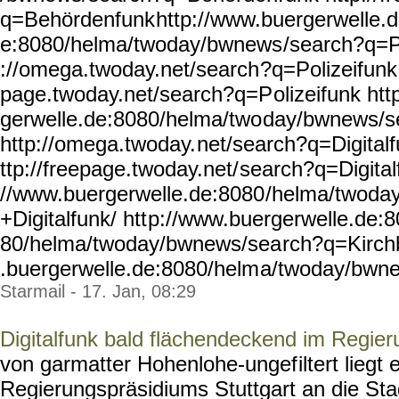
q=Behördenfunk
http://www.buergerwelle.d
e:8080/helma/twoday/bwnews
/search?q=Po
://omega.twoday.net/search
?q=Polizeifunk 
page.twoday.net/search?q=P
olizeifunk ht
gerwelle.de:8080/helma/two
day/bwnews/s
http://omega.twoday.
net/search?q=Digitalf
ttp://freepage.twoday.net/
search?q=Digital
//www.buergerwelle.de:8080
/helma/twoda
+Digitalfunk/ htt
p://www.buergerwelle.de:8
80/helma/twoday/bwnews/sea
rch?q=Kirch
.buergerwelle.de:8080/helm
a/twoday/bwn
Starmail - 17. Jan, 08:29
Digitalfunk bald flächendeckend im Regieru
von garmatter Hohenlohe-ungef
iltert lieg
Regierungspräsidiums Stuttgart an die St