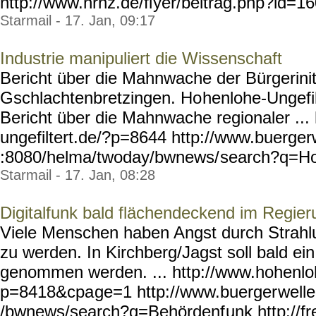
http://www.nrhz.de/fl
yer/beitrag.php?id=16
Starmail - 17. Jan, 09:17
Industrie manipuliert die Wissenschaft
Bericht über die Mahnwache der Bürgerinit
Gschlachtenbretzingen. Ho
henlohe-Ungefilt
Bericht über die Mahnwache regionaler ...
ungefiltert.de/?p=8644
http://www.buerger
:8080/helma/twoday/bwnews/
search?q=Ho
Starmail - 17. Jan, 08:28
Digitalfunk bald flächendeckend im Regier
Viele Menschen haben Angst durch Strahl
zu werden. In Kirchberg/Jagst soll bald ei
genommen werden. ... http://www.hohenlo
p=8418&cpa
ge=1 http://www.buerger
well
/bwnews/search?q=Behördenf
unk http://