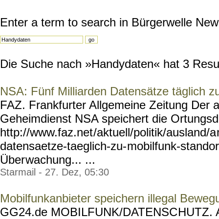
Enter a term to search in Bürgerwelle New
Die Suche nach »Handydaten« hat 3 Result
NSA: Fünf Milliarden Datensätze täglich z
FAZ. Frankfurter Allgemeine Zeitung Der 
Geheimdienst NSA speichert die Ortungsda
http://www.faz.net
/aktuell/politik/ausland/a
datensaetze-taeglich-zu-
mobilfunk-stando
Über
wachung... ...
Starmail - 27. Dez, 05:30
Mobilfunkanbieter speichern illegal Beweg
GG24.de MOBILFUNK/DATENSC
HUTZ. A