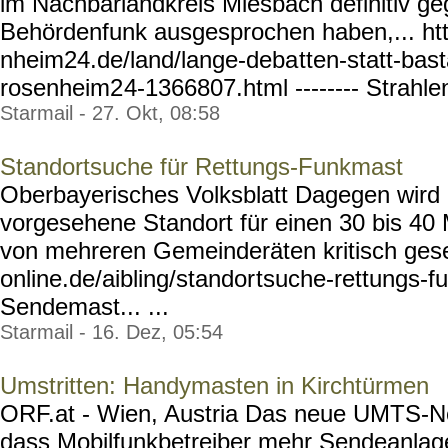
im Nachbarlandkreis Miesbach definitiv g
Behördenfunk ausgesprochen haben,... ht
nheim24.de/land/lange-deba
tten-statt-bas
rosenheim2
4-1366807.html --------
Strahlen
Starmail - 27. Okt, 08:58
Standortsuche für Rettungs-Funkmast
Oberbayerisches Volksblatt Dagegen wird 
vorgesehene Standort für einen 30 bis 4
von mehreren Gemeinderäten kritisch gese
online.de/aibling/standor
tsuche-rettungs-f
Sendemast... ...
Starmail - 16. Dez, 05:54
Umstritten: Handymasten in Kirchtürmen
ORF.at - Wien, Austria Das neue UMTS-N
dass Mobilfunkbetreiber mehr Sendeanlage