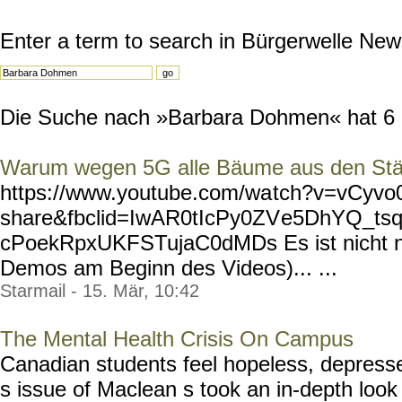
Enter a term to search in Bürgerwelle New
Die Suche nach »Barbara Dohmen« hat 6 Re
Warum wegen 5G alle Bäume aus den Stä
https://www.youtube.com/wa
tch?v=vCyvo
share&fbclid=IwAR0tIcPy0ZV
e5DhYQ_ts
cPoekRpxUKFSTujaC0dMDs Es ist nicht nur
Demos am Beginn des Videos)... ...
Starmail - 15. Mär, 10:42
The Mental Health Crisis On Campus
Canadian students feel hopeless, depresse
s issue of Maclean s took an in-depth look 