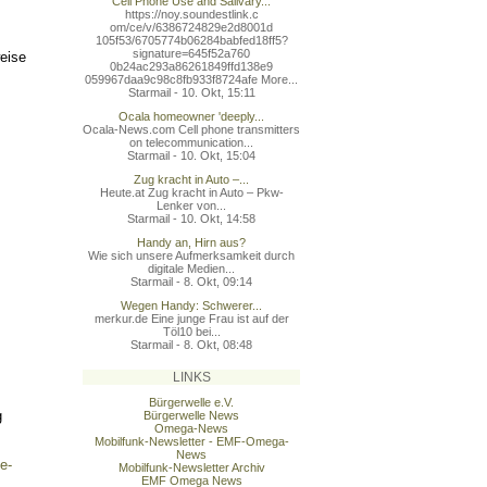
Cell Phone Use and Salivary...
https://noy.soundestlink.c
om/ce/v/6386724829e2d8001d
105f53/6705774b06284babfed
18ff5?
signature=645f52a760
eise
0b24ac293a86261849ffd138e9
059967daa9c98c8fb933f8724a
fe More...
Starmail - 10. Okt, 15:11
Ocala homeowner 'deeply...
Ocala-News.com Cell phone transmitters
on telecommunication...
Starmail - 10. Okt, 15:04
Zug kracht in Auto –...
Heute.at Zug kracht in Auto – Pkw-
Lenker von...
Starmail - 10. Okt, 14:58
Handy an, Hirn aus?
Wie sich unsere Aufmerksamkeit durch
digitale Medien...
Starmail - 8. Okt, 09:14
Wegen Handy: Schwerer...
merkur.de Eine junge Frau ist auf der
Töl10 bei...
Starmail - 8. Okt, 08:48
LINKS
Bürgerwelle e.V.
g
Bürgerwelle News
Omega-News
Mobilfunk-Newsletter - EMF-Omega-
News
e-
Mobilfunk-Newsletter Archiv
EMF Omega News