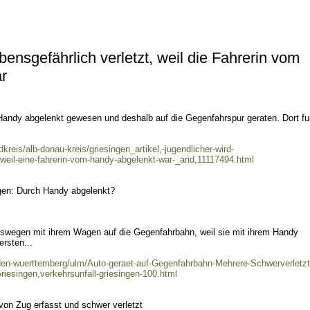
bensgefährlich verletzt, weil die Fahrerin vom
r
 Handy abgelenkt gewesen und deshalb auf die Gegenfahrspur geraten. Dort fu
reis/alb-donau-kreis/griesingen_artikel,-jugendlicher-wird-
eil-eine-fahrerin-vom-handy-abgelenkt-war-_arid,11117494.html
gen: Durch Handy abgelenkt?
eswegen mit ihrem Wagen auf die Gegenfahrbahn, weil sie mit ihrem Handy
ersten...
aden-wuerttemberg/ulm/Auto-geraet-auf-Gegenfahrbahn-Mehrere-Schwerverletzt
iesingen,verkehrsunfall-griesingen-100.html
on Zug erfasst und schwer verletzt