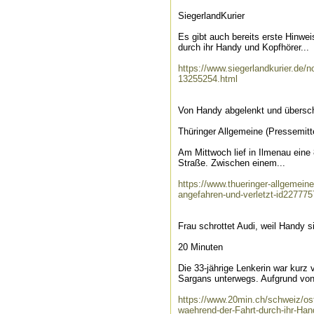
SiegerlandKurier
Es gibt auch bereits erste Hinw
durch ihr Handy und Kopfhörer...
https://www.siegerlandkurier.de/n
13255254.html
Von Handy abgelenkt und übersch
Thüringer Allgemeine (Pressemitte
Am Mittwoch lief in Ilmenau eine
Straße. Zwischen einem...
https://www.thueringer-allgemein
angefahren-und-verletzt-id227775
Frau schrottet Audi, weil Handy s
20 Minuten
Die 33-jährige Lenkerin war kurz 
Sargans unterwegs. Aufgrund von
https://www.20min.ch/schweiz/ost
waehrend-der-Fahrt-durch-ihr-Hand