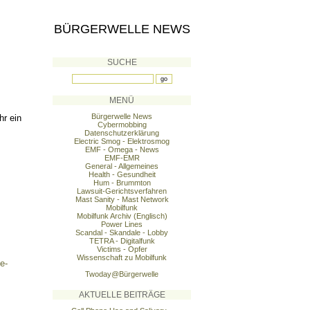
BÜRGERWELLE NEWS
SUCHE
MENÜ
Bürgerwelle News
hr ein
Cybermobbing
Datenschutzerklärung
Electric Smog - Elektrosmog
EMF - Omega - News
EMF-EMR
General - Allgemeines
Health - Gesundheit
Hum - Brummton
Lawsuit-Gerichtsverfahren
Mast Sanity - Mast Network
Mobilfunk
Mobilfunk Archiv (Englisch)
Power Lines
Scandal - Skandale - Lobby
TETRA - Digitalfunk
Victims - Opfer
Wissenschaft zu Mobilfunk
e-
Twoday@Bürgerwelle
AKTUELLE BEITRÄGE