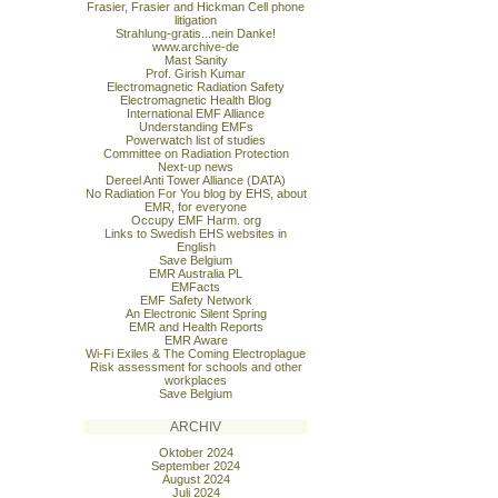
Frasier, Frasier and Hickman Cell phone
litigation
Strahlung-gratis...nein Danke!
www.archive-de
Mast Sanity
Prof. Girish Kumar
Electromagnetic Radiation Safety
Electromagnetic Health Blog
International EMF Alliance
Understanding EMFs
Powerwatch list of studies
Committee on Radiation Protection
Next-up news
Dereel Anti Tower Alliance (DATA)
No Radiation For You blog by EHS, about
EMR, for everyone
Occupy EMF Harm. org
Links to Swedish EHS websites in
English
Save Belgium
EMR Australia PL
EMFacts
EMF Safety Network
An Electronic Silent Spring
EMR and Health Reports
EMR Aware
Wi-Fi Exiles & The Coming Electroplague
Risk assessment for schools and other
workplaces
Save Belgium
ARCHIV
Oktober 2024
September 2024
August 2024
Juli 2024