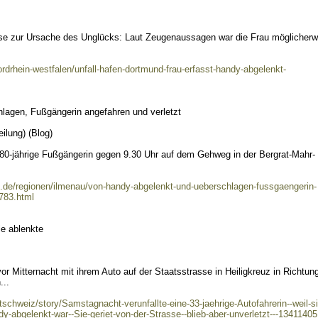
eise zur Ursache des Unglücks: Laut Zeugenaussagen war die Frau möglicherw
ordrhein-westfalen/unfall-hafen-dortmund-frau-erfasst-handy-abgelenkt-
lagen, Fußgängerin angefahren und verletzt
ilung) (Blog)
 80-jährige Fußgängerin gegen 9.30 Uhr auf dem Gehweg in der Bergrat-Mahr-
e.de/regionen/ilmenau/von-handy-abgelenkt-und-ueberschlagen-fussgaengerin-
783.html
ie ablenkte
vor Mitternacht mit ihrem Auto auf der Staatsstrasse in Heiligkreuz in Richtun
...
schweiz/story/Samstagnacht-verunfallte-eine-33-jaehrige-Autofahrerin--weil-si
y-abgelenkt-war--Sie-geriet-von-der-Strasse--blieb-aber-unverletzt---13411405