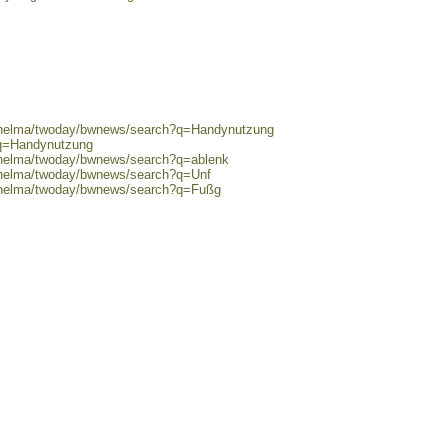
0/helma/twoday/bwnews/search?q=Handynutzung
?q=Handynutzung
0/helma/twoday/bwnews/search?q=ablenk
0/helma/twoday/bwnews/search?q=Unf
0/helma/twoday/bwnews/search?q=Fußg