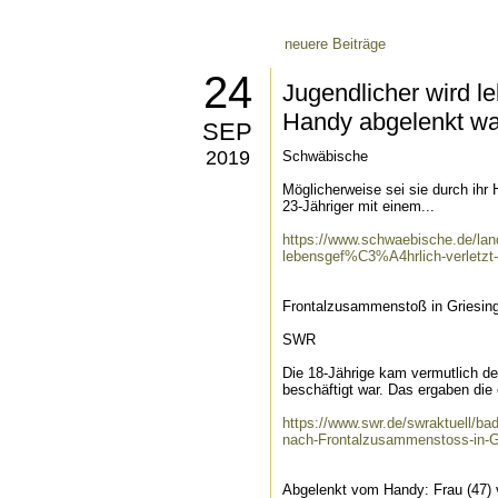
neuere Beiträge
24
Jugendlicher wird le
Handy abgelenkt wa
SEP
2019
Schwäbische
Möglicherweise sei sie durch ihr
23-Jähriger mit einem...
https://www.schwaebische.de/landk
lebensgef%C3%A4hrlich-verletzt-w
Frontalzusammenstoß in Griesin
SWR
Die 18-Jährige kam vermutlich d
beschäftigt war. Das ergaben die 
https://www.swr.de/swraktuell/b
nach-Frontalzusammenstoss-in-Gr
Abgelenkt vom Handy: Frau (47) v