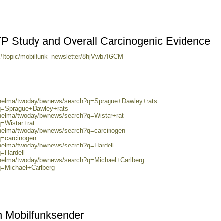
TP Study and Overall Carcinogenic Evidence
/#!topic/mobilfunk_newsletter/8hjVwb7IGCM
0/helma/twoday/bwnews/search?q=Sprague+Dawley+rats
?q=Sprague+Dawley+rats
0/helma/twoday/bwnews/search?q=Wistar+rat
q=Wistar+rat
0/helma/twoday/bwnews/search?q=carcinogen
q=carcinogen
/helma/twoday/bwnews/search?q=Hardell
q=Hardell
0/helma/twoday/bwnews/search?q=Michael+Carlberg
q=Michael+Carlberg
 Mobilfunksender