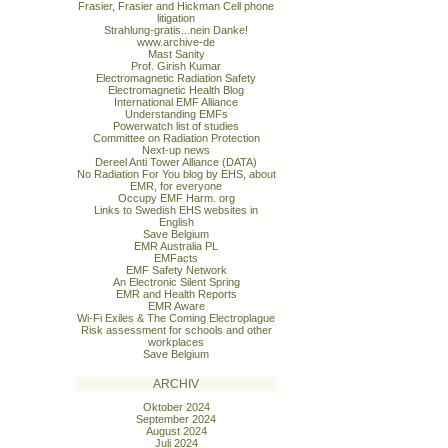
Frasier, Frasier and Hickman Cell phone
litigation
Strahlung-gratis...nein Danke!
www.archive-de
Mast Sanity
Prof. Girish Kumar
Electromagnetic Radiation Safety
Electromagnetic Health Blog
International EMF Alliance
Understanding EMFs
Powerwatch list of studies
Committee on Radiation Protection
Next-up news
Dereel Anti Tower Alliance (DATA)
No Radiation For You blog by EHS, about
EMR, for everyone
Occupy EMF Harm. org
Links to Swedish EHS websites in
English
Save Belgium
EMR Australia PL
EMFacts
EMF Safety Network
An Electronic Silent Spring
EMR and Health Reports
EMR Aware
Wi-Fi Exiles & The Coming Electroplague
Risk assessment for schools and other
workplaces
Save Belgium
ARCHIV
Oktober 2024
September 2024
August 2024
Juli 2024