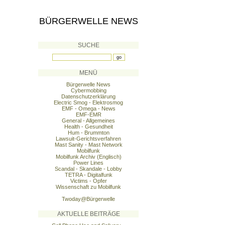
BÜRGERWELLE NEWS
SUCHE
MENÜ
Bürgerwelle News
Cybermobbing
Datenschutzerklärung
Electric Smog - Elektrosmog
EMF - Omega - News
EMF-EMR
General - Allgemeines
Health - Gesundheit
Hum - Brummton
Lawsuit-Gerichtsverfahren
Mast Sanity - Mast Network
Mobilfunk
Mobilfunk Archiv (Englisch)
Power Lines
Scandal - Skandale - Lobby
TETRA - Digitalfunk
Victims - Opfer
Wissenschaft zu Mobilfunk
Twoday@Bürgerwelle
AKTUELLE BEITRÄGE