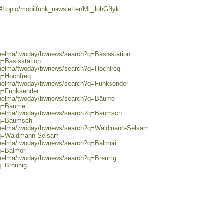
#!topic/mobilfunk_newsletter/Ml_jlohGNyk
0/helma/twoday/bwnews/search?q=Basisstation
q=Basisstation
0/helma/twoday/bwnews/search?q=Hochfreq
q=Hochfreq
0/helma/twoday/bwnews/search?q=Funksender
?q=Funksender
0/helma/twoday/bwnews/search?q=Bäume
?q=Bäume
80/helma/twoday/bwnews/search?q=Baumsch
h?q=Baumsch
80/helma/twoday/bwnews/search?q=Waldmann-Selsam
h?q=Waldmann-Selsam
0/helma/twoday/bwnews/search?q=Balmori
q=Balmori
0/helma/twoday/bwnews/search?q=Breunig
q=Breunig