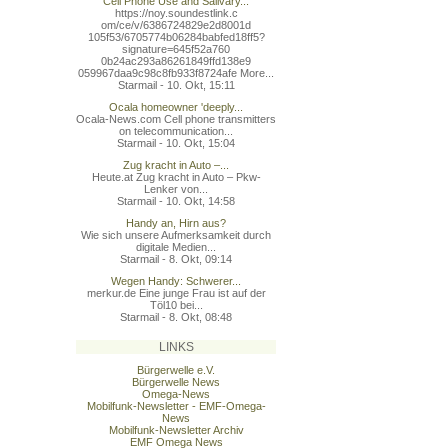
Cell Phone Use and Salivary...
https://noy.soundestlink.c
om/ce/v/6386724829e2d8001d
105f53/6705774b06284babfed
18ff5?
signature=645f52a760
0b24ac293a86261849ffd138e9
059967daa9c98c8fb933f8724a
fe More...
Starmail - 10. Okt, 15:11
Ocala homeowner 'deeply...
Ocala-News.com Cell phone transmitters
on telecommunication...
Starmail - 10. Okt, 15:04
Zug kracht in Auto –...
Heute.at Zug kracht in Auto – Pkw-
Lenker von...
Starmail - 10. Okt, 14:58
Handy an, Hirn aus?
Wie sich unsere Aufmerksamkeit durch
digitale Medien...
Starmail - 8. Okt, 09:14
Wegen Handy: Schwerer...
merkur.de Eine junge Frau ist auf der
Töl10 bei...
Starmail - 8. Okt, 08:48
LINKS
Bürgerwelle e.V.
Bürgerwelle News
Omega-News
Mobilfunk-Newsletter - EMF-Omega-
News
Mobilfunk-Newsletter Archiv
EMF Omega News