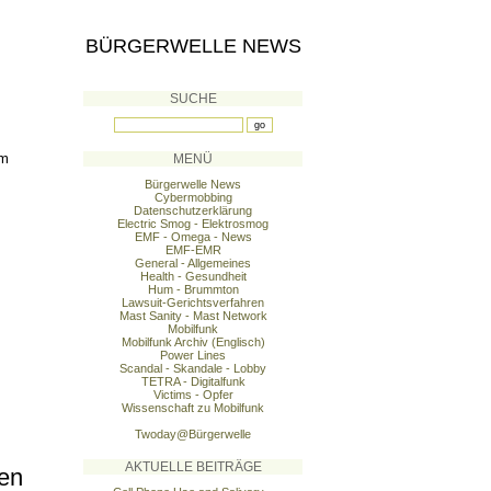
BÜRGERWELLE NEWS
SUCHE
om
MENÜ
Bürgerwelle News
Cybermobbing
Datenschutzerklärung
Electric Smog - Elektrosmog
EMF - Omega - News
EMF-EMR
General - Allgemeines
Health - Gesundheit
Hum - Brummton
Lawsuit-Gerichtsverfahren
Mast Sanity - Mast Network
Mobilfunk
Mobilfunk Archiv (Englisch)
Power Lines
Scandal - Skandale - Lobby
TETRA - Digitalfunk
Victims - Opfer
Wissenschaft zu Mobilfunk
Twoday@Bürgerwelle
AKTUELLE BEITRÄGE
den