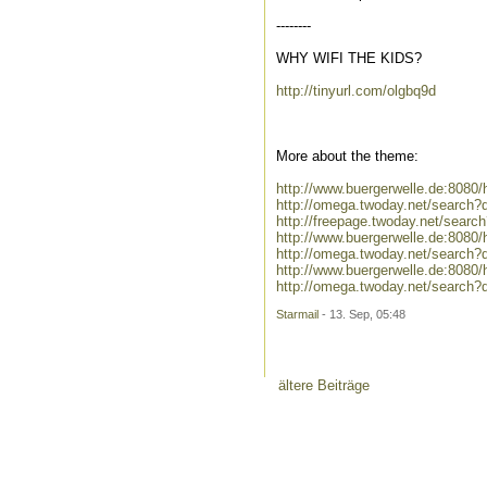
--------
WHY WIFI THE KIDS?
http://tinyurl.com/olgbq9d
More about the theme:
http://www.buergerwelle.de:808
http://omega.twoday.net/search?
http://freepage.twoday.net/searc
http://www.buergerwelle.de:808
http://omega.twoday.net/search?
http://www.buergerwelle.de:808
http://omega.twoday.net/search?
Starmail
- 13. Sep, 05:48
ältere Beiträge