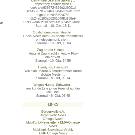
Cell Phone Use and Salivary...
https://noy.soundestlink.c
om/ce/v/6386724829e2d8001d
105f53/6705774b06284babfed
18ff5?
signature=645f52a760
0b24ac293a86261849ffd138e9
er
059967daa9c98c8fb933f8724a
fe More...
Starmail - 10. Okt, 15:11
Ocala homeowner 'deeply...
Ocala-News.com Cell phone transmitters
on telecommunication...
Starmail - 10. Okt, 15:04
Zug kracht in Auto –...
Heute.at Zug kracht in Auto – Pkw-
Lenker von...
Starmail - 10. Okt, 14:58
Handy an, Hirn aus?
Wie sich unsere Aufmerksamkeit durch
digitale Medien...
Starmail - 8. Okt, 09:14
Wegen Handy: Schwerer...
merkur.de Eine junge Frau ist auf der
Töl10 bei...
Starmail - 8. Okt, 08:48
LINKS
Bürgerwelle e.V.
Bürgerwelle News
Omega-News
Mobilfunk-Newsletter - EMF-Omega-
News
Mobilfunk-Newsletter Archiv
EMF Omega News