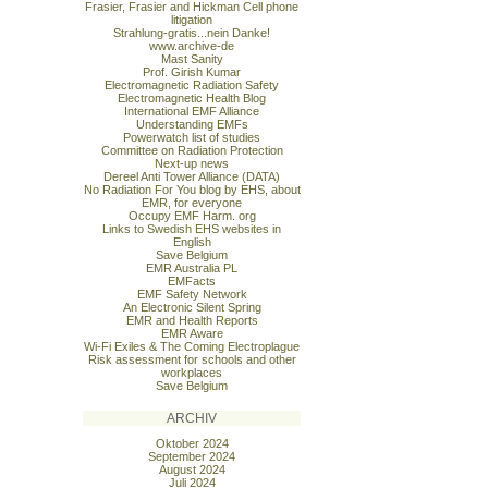
Frasier, Frasier and Hickman Cell phone
litigation
Strahlung-gratis...nein Danke!
www.archive-de
Mast Sanity
Prof. Girish Kumar
Electromagnetic Radiation Safety
Electromagnetic Health Blog
International EMF Alliance
Understanding EMFs
Powerwatch list of studies
Committee on Radiation Protection
Next-up news
Dereel Anti Tower Alliance (DATA)
No Radiation For You blog by EHS, about
EMR, for everyone
Occupy EMF Harm. org
Links to Swedish EHS websites in
English
Save Belgium
EMR Australia PL
EMFacts
EMF Safety Network
An Electronic Silent Spring
EMR and Health Reports
EMR Aware
Wi-Fi Exiles & The Coming Electroplague
Risk assessment for schools and other
workplaces
Save Belgium
ARCHIV
Oktober 2024
September 2024
August 2024
Juli 2024