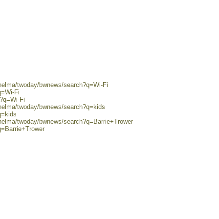
0/helma/twoday/bwnews/search?q=Wi-Fi
q=Wi-Fi
h?q=Wi-Fi
0/helma/twoday/bwnews/search?q=kids
q=kids
0/helma/twoday/bwnews/search?q=Barrie+Trower
q=Barrie+Trower