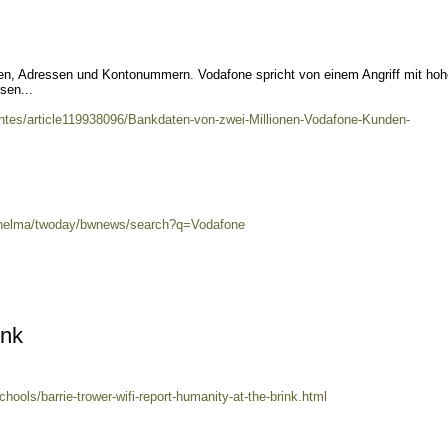
en, Adressen und Kontonummern. Vodafone spricht von einem Angriff mit hoh
sen...
chtes/article119938096/Bankdaten-von-zwei-Millionen-Vodafone-Kunden-
0/helma/twoday/bwnews/search?q=Vodafone
ink
chools/barrie-trower-wifi-report-humanity-at-the-brink.html