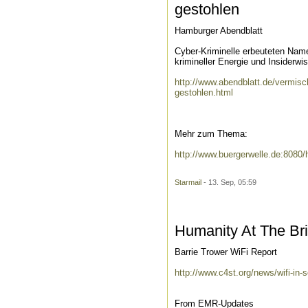
gestohlen
Hamburger Abendblatt
Cyber-Kriminelle erbeuteten Nam
krimineller Energie und Insiderwis
http://www.abendblatt.de/vermis
gestohlen.html
Mehr zum Thema:
http://www.buergerwelle.de:808
Starmail
- 13. Sep, 05:59
Humanity At The Br
Barrie Trower WiFi Report
http://www.c4st.org/news/wifi-in-s
From EMR-Updates