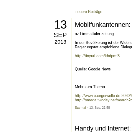
neuere Beiträge
13
Mobilfunkantennen:
SEP
az Limmattaler zeitung
2013
In der Bevölkerung ist der Wider
Regierungsrat empfohlene Dialogm
http://tinyurl.com/khdpmf8
Quelle: Google News
Mehr zum Thema:
http://www.buergerwelle.de:808
http://omega.twoday.net/search
Starmail
- 13. Sep, 21:58
Handy und Internet