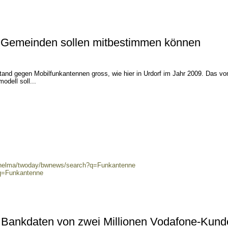
 Gemeinden sollen mitbestimmen können
stand gegen Mobilfunkantennen gross, wie hier in Urdorf im Jahr 2009. Das v
odell soll...
0/helma/twoday/bwnews/search?q=Funkantenne
?q=Funkantenne
: Bankdaten von zwei Millionen Vodafone-Kun