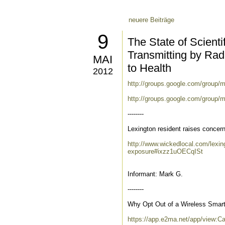
neuere Beiträge
9
The State of Scient
Transmitting by Ra
MAI
to Health
2012
http://groups.google.com/group/
http://groups.google.com/group/
--------
Lexington resident raises concer
http://www.wickedlocal.com/lexin
exposure#ixzz1uOECqISt
Informant: Mark G.
--------
Why Opt Out of a Wireless Smar
https://app.e2ma.net/app/view: