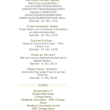
Cell Phone Use and Salivary...
https://noy.soundestlink.c
om/ce/v/6386724829e2d8001d
105f53/6705774b06284babfed
18ff5?
signature=645f52a760
0b24ac293a86261849ffd138e9
059967daa9c98c8fb933f8724a
fe More...
Starmail - 10. Okt, 15:11
Ocala homeowner 'deeply...
Ocala-News.com Cell phone transmitters
on telecommunication...
Starmail - 10. Okt, 15:04
Zug kracht in Auto –...
Heute.at Zug kracht in Auto – Pkw-
Lenker von...
Starmail - 10. Okt, 14:58
Handy an, Hirn aus?
Wie sich unsere Aufmerksamkeit durch
digitale Medien...
Starmail - 8. Okt, 09:14
Wegen Handy: Schwerer...
merkur.de Eine junge Frau ist auf der
Töl10 bei...
Starmail - 8. Okt, 08:48
LINKS
Bürgerwelle e.V.
Bürgerwelle News
Omega-News
Mobilfunk-Newsletter - EMF-Omega-
News
Mobilfunk-Newsletter Archiv
EMF Omega News