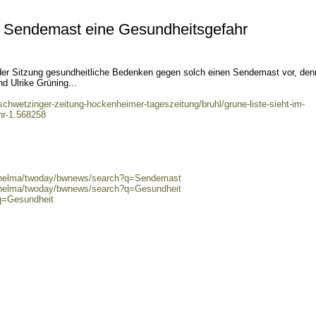
im Sendemast eine Gesundheitsgefahr
 der Sitzung gesundheitliche Bedenken gegen solch einen Sendemast vor, den
d Ulrike Grüning...
chwetzinger-zeitung-hockenheimer-tageszeitung/bruhl/grune-liste-sieht-im-
hr-1.568258
0/helma/twoday/bwnews/search?q=Sendemast
0/helma/twoday/bwnews/search?q=Gesundheit
?q=Gesundheit