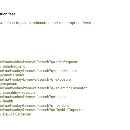
rtion fees
we-refuse-to-pay-extortionate-smart-meter-opt-out-fees/
/helma/twoday/bwnews/search?q=radiofrequenc
q=radiofrequenc
0/helma/twoday/bwnews/search?q=smart+meter
?q=smart+meter
0/helma/twoday/bwnews/search?q=exposure
?q=exposure
/helma/twoday/bwnews/search?q=scientific+research
=scientific+research
0/helma/twoday/bwnews/search?q=health
q=health
/helma/twoday/bwnews/search?q=resident
0/helma/twoday/bwnews/search?q=David+Carpenter
?q=David+Carpenter