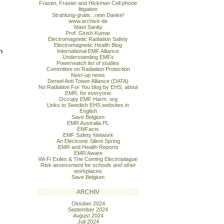
Frasier, Frasier and Hickman Cell phone
litigation
Strahlung-gratis...nein Danke!
www.archive-de
Mast Sanity
Prof. Girish Kumar
Electromagnetic Radiation Safety
Electromagnetic Health Blog
n
International EMF Alliance
Understanding EMFs
Powerwatch list of studies
Committee on Radiation Protection
Next-up news
Dereel Anti Tower Alliance (DATA)
No Radiation For You blog by EHS, about
EMR, for everyone
Occupy EMF Harm. org
Links to Swedish EHS websites in
English
Save Belgium
EMR Australia PL
EMFacts
EMF Safety Network
An Electronic Silent Spring
EMR and Health Reports
EMR Aware
Wi-Fi Exiles & The Coming Electroplague
Risk assessment for schools and other
workplaces
Save Belgium
ARCHIV
Oktober 2024
September 2024
August 2024
Juli 2024