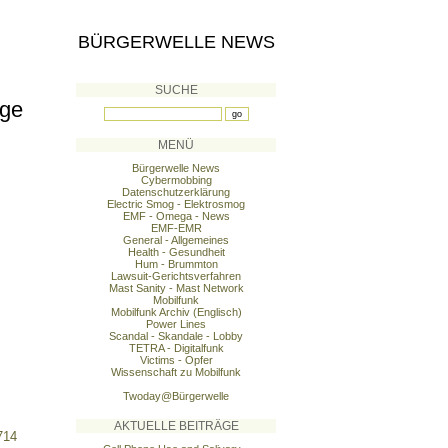
BÜRGERWELLE NEWS
SUCHE
age
MENÜ
Bürgerwelle News
Cybermobbing
Datenschutzerklärung
Electric Smog - Elektrosmog
EMF - Omega - News
EMF-EMR
General - Allgemeines
Health - Gesundheit
Hum - Brummton
Lawsuit-Gerichtsverfahren
Mast Sanity - Mast Network
Mobilfunk
Mobilfunk Archiv (Englisch)
Power Lines
Scandal - Skandale - Lobby
TETRA - Digitalfunk
Victims - Opfer
Wissenschaft zu Mobilfunk
Twoday@Bürgerwelle
AKTUELLE BEITRÄGE
714