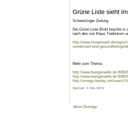
Grüne Liste sieht 
Schwetzinger Zeitung
Die Grüne Liste Brühl brachte in
nach den von Klaus Triebskorn un
http://www.morgenweb.de/region/s
sendemast-eine-gesundheitsgefa
Mehr zum Thema:
http://www.buergerwelle.de:808
http://www.buergerwelle.de:808
http://omega.twoday.net/search
Starmail
- 9. Mai, 08:52
ältere Beiträge