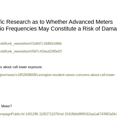
ific Research as to Whether Advanced Meters
dio Frequencies May Constitute a Risk of Dam
mobilfunk_newsletter/t/2a9d7c18d60cb8bb
mobilfunk_newsletter/t/697c416ea5290e03
ns about cell tower exposure
gton/news/x1852609609/Lexington-resident-raises-concerns-about-cell-tower-
t Meter?
CampaignPublic/id:1401296.11052711076/rid:15418b6d9f9f162aa1a6743963a5b