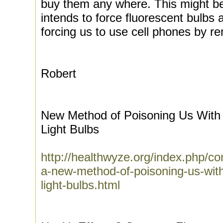
buy them any where. This might b
intends to force fluorescent bulbs
forcing us to use cell phones by r
Robert
New Method of Poisoning Us With R
Light Bulbs
http://healthwyze.org/index.php/co
a-new-method-of-poisoning-us-with-
light-bulbs.html