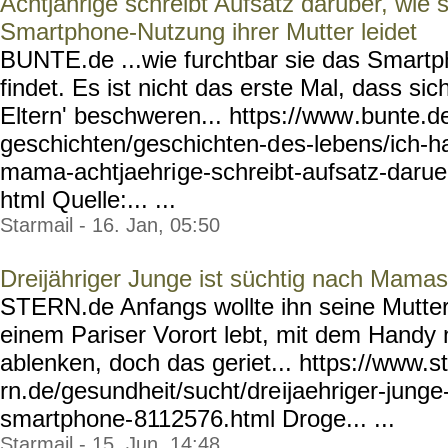
Achtjährige schreibt Aufsatz darüber, wie s
Smartphone-Nutzung ihrer Mutter leidet
BUNTE.de ...wie furchtbar sie das Smartp
findet. Es ist nicht das erste Mal, dass si
Eltern' beschweren... https://www
.bunte.d
geschichten/geschichten-d
es-lebens/ich-
mama-achtjaehri
ge-schreibt-aufsatz-daru
html Quelle:... ...
Starmail - 16. Jan, 05:50
Dreijähriger Junge ist süchtig nach Mam
STERN.de Anfangs wollte ihn seine Mutter
einem Pariser Vorort lebt, mit dem Handy
ablenken, doch das geriet... https://www.s
rn.de/gesundheit/sucht/dre
ijaehriger-junge
smartphone-
8112576.html Droge... ...
Starmail - 15. Jun, 14:48