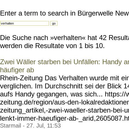
Enter a term to search in Bürgerwelle New
Die Suche nach »verhalten« hat 42 Resulta
werden die Resultate von 1 bis 10.
Zwei Wäller starben bei Unfällen: Handy 
häufiger ab
Rhein-Zeitung Das Verhalten wurde mit ei
verglichen. Im Durchschnitt sei der Blick
aufs Handy gegangen, was sich... https://
zeitung.de/region/aus-den
-lokalredaktion
zeitung_artikel,-zwe
i-waeller-starben-bei-u
lenk
t-immer-haeufiger-ab-_arid
,2605087.h
Starmail - 27. Jul, 11:53