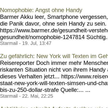
Nomophobie: Angst ohne Handy
Barmer Akku leer, Smartphone vergessen,
die Panik davor, ohne sein Handy zu sein
https://www.barme
r.de/gesundheit-versteh
gesundhe
it/nomophobie-1247814 Sü
chtig..
Starmail - 19. Jul, 13:47
Zu gefährlich: New York will Texten im Ge
Reisereporter Doch immer mehr Menschen 
riskanten Situation nicht von ihrem Handy 
dieses Verhalten jetzt... https://www.reis
er
staat-new-york-will-texten
-simsen-und-cha
bis-zu-250-do
llar-strafe Quelle:... ...
Starmail - 22. Mai, 22:25