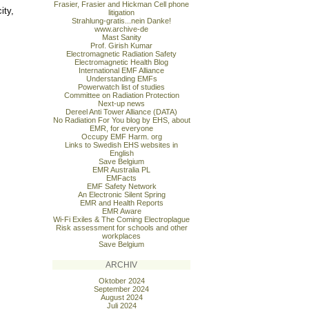
Frasier, Frasier and Hickman Cell phone
ity,
litigation
Strahlung-gratis...nein Danke!
www.archive-de
Mast Sanity
Prof. Girish Kumar
Electromagnetic Radiation Safety
Electromagnetic Health Blog
International EMF Alliance
Understanding EMFs
Powerwatch list of studies
Committee on Radiation Protection
Next-up news
Dereel Anti Tower Alliance (DATA)
No Radiation For You blog by EHS, about
EMR, for everyone
Occupy EMF Harm. org
Links to Swedish EHS websites in
English
Save Belgium
EMR Australia PL
EMFacts
EMF Safety Network
An Electronic Silent Spring
EMR and Health Reports
EMR Aware
Wi-Fi Exiles & The Coming Electroplague
Risk assessment for schools and other
workplaces
Save Belgium
ARCHIV
Oktober 2024
September 2024
August 2024
Juli 2024