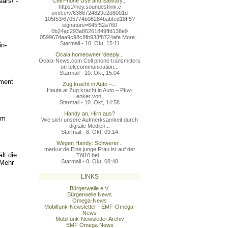
ears/ -
Cell Phone Use and Salivary...
https://noy.soundestlink.c
om/ce/v/6386724829e2d8001d
105f53/6705774b06284babfed
18ff5?
signature=645f52a760
0b24ac293a86261849ffd138e9
059967daa9c98c8fb933f8724a
fe More...
Starmail - 10. Okt, 15:11
in-
Ocala homeowner 'deeply...
Ocala-News.com Cell phone transmitters
on telecommunication...
Starmail - 10. Okt, 15:04
ement
Zug kracht in Auto –...
Heute.at Zug kracht in Auto – Pkw-
Lenker von...
Starmail - 10. Okt, 14:58
Handy an, Hirn aus?
rm
Wie sich unsere Aufmerksamkeit durch
digitale Medien...
Starmail - 8. Okt, 09:14
Wegen Handy: Schwerer...
merkur.de Eine junge Frau ist auf der
lt die
Töl10 bei...
Starmail - 8. Okt, 08:48
 Mehr
LINKS
Bürgerwelle e.V.
Bürgerwelle News
Omega-News
Mobilfunk-Newsletter - EMF-Omega-
News
Mobilfunk-Newsletter Archiv
EMF Omega News