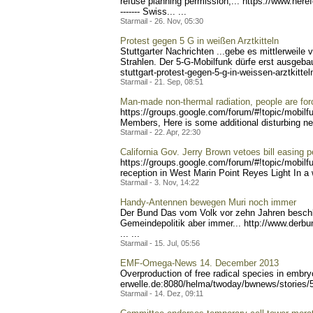
refuse planning permission,... https://ww
w.here
------- Swiss..
. ...
Starmail - 26. Nov, 05:30
Protest gegen 5 G in weißen Arztkitteln
Stuttgarter Nachrichten ...gebe es mittlerweile 
Strahlen. Der 5-G-Mobilfunk dürfe erst ausgebau
stuttgart-prote
st-gegen-5-g-in-weissen-ar
ztkitte
Starmail - 21. Sep, 08:51
Man-made non-thermal radiation, people are force
https://groups.google.com/
forum/#!topic/mobilf
Members, Here is some additional disturbing n
Starmail - 22. Apr, 22:30
California Gov. Jerry Brown vetoes bill easing 
https://groups.google.com/
forum/#!topic/mobilf
reception in West Marin Point Reyes Light In a w
Starmail - 3. Nov, 14:22
Handy-Antennen bewegen Muri noch immer
Der Bund Das vom Volk vor zehn Jahren beschl
Gemeindepolitik aber immer... http://www.derbu
... ...
Starmail - 15. Jul, 05:56
EMF-Omega-News 14. December 2013
Overproduction of free radical species in embry
erwelle.de:8080/helma/twod
ay/bwnews/stories/
Starmail - 14. Dez, 09:11