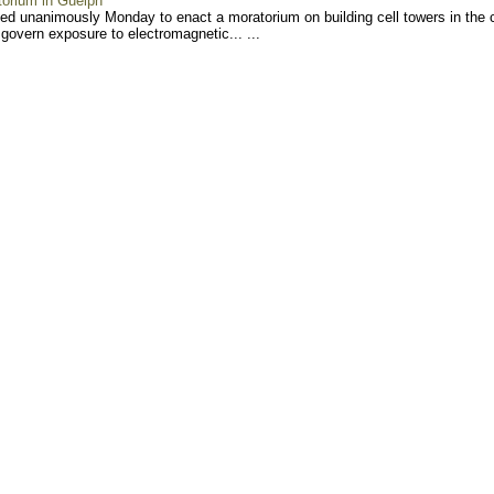
torium in Guelph
 unanimously Monday to enact a moratorium on building cell towers in the c
 govern exposure to electromagnetic... ...