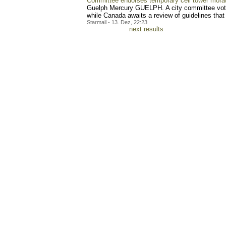
Committee endorses temporary cell tower mora
Guelph Mercury GUELPH. A city committee voted
while Canada awaits a review of guidelines that
Starmail - 13. Dez, 22:23
next results