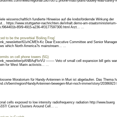
fordtimes.com/news/r
egional/18070072.phone-mas
t-plans-dudley-lead-safety
-f
viele wissenschaftlich fundierte Hinweise auf die krebsfördernde Wirkung der
t... https://www.
stuttgarter-nachrichten.de
/inhalt.demo-am-staatsmini
sterium-
ln.f964401b-85f9-49
15-a236-4f3177597300.html
Arzt... ...
d to be the proverbial 'Boiling Frog'
unk_ne
wsletter/61vhCMEh-Kc Dea
r Executive Committee and Senior Manag
ews which North America?s mainstream... ...
permits on cell phone towers (5G)
unk_ne
wsletter/pANBAqFkrVU ----
---- Veto of small cell expansion bill gets wa
in for West Marin activists... ...
ossene Moratorium für Handy-Antennen in Muri ist abgelaufen. Das Thema hä
nd.ch/bern/region/HandyAnt
ennen-bewegen-Muri-noch-im
mer/story/20386923
onal cells exposed to low intensity radiofrequency radiation http://www.buerg
5337/ C
ancer Clusters Around Cell... ...