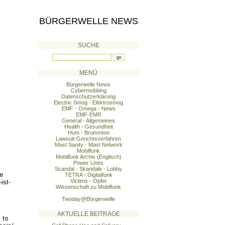
BÜRGERWELLE NEWS
SUCHE
MENÜ
Bürgerwelle News
Cybermobbing
Datenschutzerklärung
Electric Smog - Elektrosmog
EMF - Omega - News
EMF-EMR
General - Allgemeines
Health - Gesundheit
Hum - Brummton
Lawsuit-Gerichtsverfahren
Mast Sanity - Mast Network
Mobilfunk
Mobilfunk Archiv (Englisch)
Power Lines
Scandal - Skandale - Lobby
re
TETRA - Digitalfunk
Victims - Opfer
ist
-
Wissenschaft zu Mobilfunk
Twoday@Bürgerwelle
AKTUELLE BEITRÄGE
 to