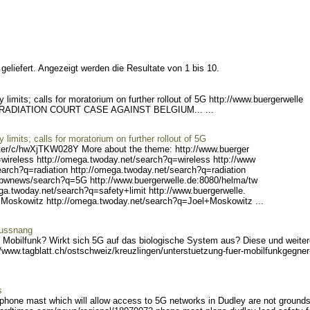
eliefert. Angezeigt werden die Resultate von 1 bis 10.
limits; calls for moratorium on further rollout of 5G http://www.buergerwelle
 RADIATI
ON COURT CASE AGAINST BELGIUM... ...
limits; calls for moratorium on further rollout of 5G
er/c/h
wXjTKW028Y More about the theme: http://www.buerger
wireless
http://omega.twoday.net/se
arch?q=wireless http://www
earch?q=r
adiation http://omega.twod
ay.net/search?q=radiation
/bwnews/
search?q=5G http://www.bue
rgerwelle.de:8080/helma/tw
ega.twoda
y.net/search?q=safety+limi
t http://www.buergerwelle.
+Moskowitz
http://omega.twoday.net/se
arch?q=Joel+Moskowitz ...
Bussnang
rch Mobilfunk? Wirkt sich 5G auf das biologische System aus? Diese und weite
/
www.tagblatt.ch/ostschweiz
/kreuzlingen/unterstuetzun
g-fuer-mobilfunkgegner-
s
hone mast which will allow access to 5G networks in Dudley are not grounds