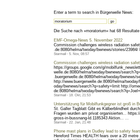
Enter a term to search in Bürgerwelle News:
Die Suche nach »moratorium« hat 68 Resultate g
EMF-Omega-News 5. November 2022
Commission challenges wireless radiation safety 
.de:8080/helma/twoday/bwne
ws/stories/23984/
Starmail - 5. Nov, 08:57
Commission challenges wireless radiation safety 
https://groups.google.com/
g/mobilfunk_newslett
welle.de:8080/helma/twoday
/bwnews/search?q=
.buergerwelle.de:8080/helm
a/twoday/bwnews/s
http://www.buergerwelle.de
:8080/helma/twoday
oday/bwnews/search?q=safet
y+limit http://om
de:8080/helma/twoday/bwnew
s/search?q=Joel
Starmail - 18. Okt, 21:53
Unterstützung für Mobilfunkgegner ist groß in 
St. Galler Tagblatt Gibt es Kälberblindheit du
Fragen wurden am privat organisierten... https:/
gross-in-bussnang-ld.1185
343 Aktion... ...
Starmail - 22. Jan, 21:48
Phone mast plans in Dudley lead to safety fear
Hereford Times HEALTH fears over a 20 metre p