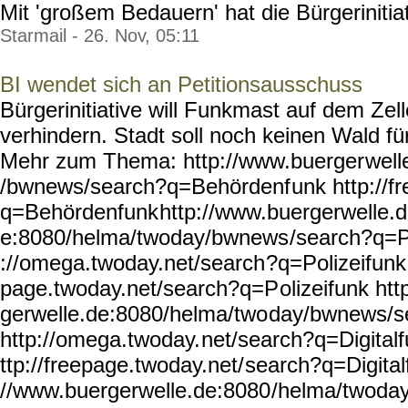
Mit 'großem Bedauern' hat die Bürgerinitiati
Starmail - 26. Nov, 05:11
BI wendet sich an Petitionsausschuss
Bürgerinitiative will Funkmast auf dem Ze
verhindern. Stadt soll noch keinen Wald fü
Mehr zum Thema: http://www.buerger
well
/bwnews/search?q=Behördenf
unk http://
q=Behördenfunk
http://www.buergerwelle.d
e:8080/helma/twoday/bwnews
/search?q=Po
://omega.twoday.net/search
?q=Polizeifunk 
page.twoday.net/search?q=P
olizeifunk ht
gerwelle.de:8080/helma/two
day/bwnews/s
http://omega.twoday.
net/search?q=Digitalf
ttp://freepage.twoday.net/
search?q=Digital
//www.buergerwelle.de:8080
/helma/twoda