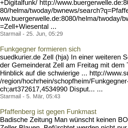
+Digitalfunk/ htt
p://www.buergerwelle.de:8
80/helma/twoday/bwnews/sea
rch?q=Pfaffe
ww.buergerwelle.de:8080/he
lma/twoday/b
=Zell+Wiesental ...
Starmail - 25. Jun, 05:29
Funkgegner formieren sich
suedkurier.de Zell (hja) In einer weiteren 
der Gemeinderat Zell am Freitag mit dem
Hinblick auf die schwierige ... http://www.
/region/hochrhein/schopfhe
im/Funkgegner-
ch;art372617,4534990 Di
sput... ...
Starmail - 5. Mär, 05:43
Pfaffenberg ist gegen Funkmast
Badische Zeitung Man wünscht keinen B
Zeller Blauen. Befürchtet werden nicht nur