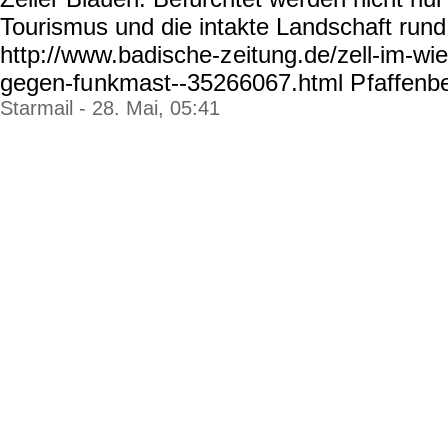
Tourismus und die intakte Landschaft rund
http://www.badische-z
eitung.de/zell-im-wi
gegen-fu
nkmast--35266067.html P
faffenbe
Starmail - 28. Mai, 05:41