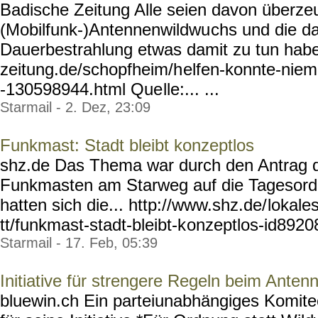
Badische Zeitung Alle seien davon überzeu
(Mobilfunk-)Antennenwildwu
chs und die d
Dauerbestrahlung etwas damit zu tun habe.
zeitung.de/schopfheim/h
elfen-konnte-niem
-130598944.html Que
lle:... ...
Starmail - 2. Dez, 23:09
Funkmast: Stadt bleibt konzeptlos
shz.de Das Thema war durch den Antrag d
Funkmasten am Starweg auf die Tagesor
hatten sich die... http://www.shz.de/
lokale
tt/funkmast-stadt-bleibt-k
onzeptlos-id8920
Starmail - 17. Feb, 05:39
Initiative für strengere Regeln beim Anten
bluewin.ch Ein parteiunabhängiges Komite