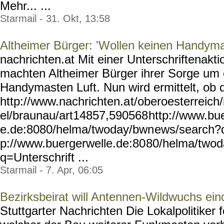
Mehr... ...
Starmail - 31. Okt, 13:58
Altheimer Bürger: 'Wollen keinen Handym
nachrichten.at Mit einer Unterschriftenakt
machten Altheimer Bürger ihrer Sorge um 
Handymasten Luft. Nun wird ermittelt, ob d
http://www.nachrichten.a
t/oberoesterreich/
el/braunau/art14857,590568
http://www.bu
e.de:8080/helma/twoday/bwn
ews/search?
p://www.buergerwelle.de:80
80/helma/two
q=Unterschrift ...
Starmail - 7. Apr, 06:05
Bezirksbeirat will Antennen-Wildwuchs e
Stuttgarter Nachrichten Die Lokalpolitiker 