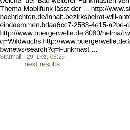
welcher der Bau weiterer Funkmasten ver
Thema Mobilfunk lässt der ... http://www.s
nachrichten.de/inhalt.be
zirksbeirat-will-an
eindaemmen.bdaa6
cc7-2583-4e15-a2be-d
http://www.b
uergerwelle.de:8080/helma/
t
q=Wil
dwuchs http://www.buergerw
elle.de
bwnews/search?q=Funkmast ...
Starmail - 29. Dez, 05:29
next results