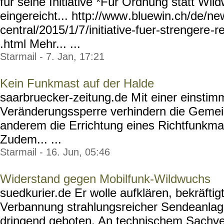
für seine Initiative *Für Ordnung statt Wi
eingereicht... http://www
.bluewin.ch/de/ne
central/2015/1/7
/initiative-fuer-strengere
-r
.html Mehr... ...
Starmail - 7. Jan, 17:21
Kein Funkmast auf der Halde
saarbruecker-zeitung.de M
it einer einsti
Veränderungssperre verhindern die Gemein
anderem die Errichtung eines Richtfunkma
Zudem... ...
Starmail - 16. Jun, 05:46
Widerstand gegen Mobilfunk-Wildwuchs
suedkurier.de Er wolle aufklären, bekräftig
Verbannung strahlungsreicher Sendeanlag
dringend geboten. An technischem Sachverst