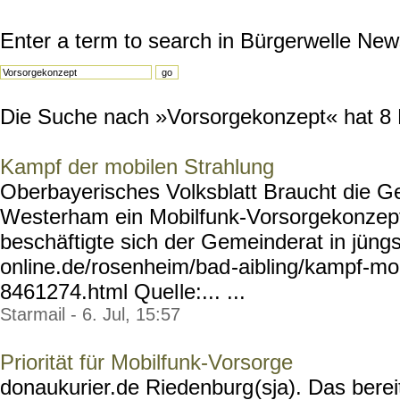
Enter a term to search in Bürgerwelle New
Die Suche nach »Vorsorgekonzept« hat 8 Re
Kampf der mobilen Strahlung
Oberbayerisches Volksblatt Braucht die G
Westerham ein Mobilfunk-Vorsorgekonzep
beschäftigte sich der Gemeinderat in jüngs
online.de/rosenheim/bad
-aibling/kampf-mob
8461274.html Quel
le:... ...
Starmail - 6. Jul, 15:57
Priorität für Mobilfunk-Vorsorge
donaukurier.de Riedenburg
(sja). Das bere