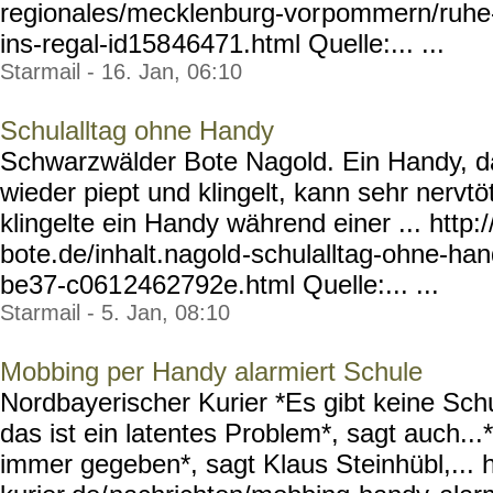
regionales/mecklenburg-vor
pommern/ruhe-
ins-regal-id158
46471.html Quelle:... ...
Starmail - 16. Jan, 06:10
Schulalltag ohne Handy
Schwarzwälder Bote Nagold. Ein Handy, d
wieder piept und klingelt, kann sehr nervt
klingelte ein Handy während einer ... htt
bote.de/inhalt.nagold
-schulalltag-ohne-han
be37-c061
2462792e.html Quelle:... ...
Starmail - 5. Jan, 08:10
Mobbing per Handy alarmiert Schule
Nordbayerischer Kurier *Es gibt keine Sc
das ist ein latentes Problem*, sagt auch..
immer gegeben*, sagt Klaus Steinhübl,... 