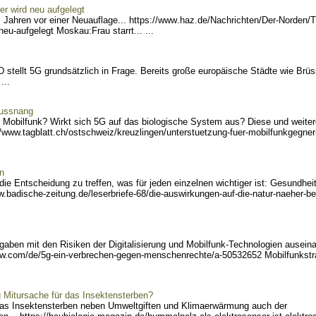
r wird neu aufgelegt
Jahren vor einer Neuauflage... https://www
.haz.de/Nachrichten/Der-No
rden/T
-neu-aufgelegt Moskau:
Frau starrt... ...
stellt 5G grundsätzlich in Frage. Bereits große europäische Städte wie Brüs
...
Bussnang
rch Mobilfunk? Wirkt sich 5G auf das biologische System aus? Diese und weite
/
www.tagblatt.ch/ostschweiz
/kreuzlingen/unterstuetzun
g-fuer-mobilfunkgegner-
n
ie Entscheidung zu treffen, was für jeden einzelnen wichtiger ist: Gesundhei
w.
badische-zeitung.de/leserb
riefe-68/die-auswirkungen-
auf-die-natur-naeher-be
aben mit den Risiken der Digitalisierung und Mobilfunk-Technologien auseina
w.com/de/5g-ein-verbrechen
-gegen-menschenrechte/a-50
532652 Mobilfunkstr
 Mitursache für das Insektensterben?
 das Insektensterben neben Umweltgiften und Klimaerwärmung auch der