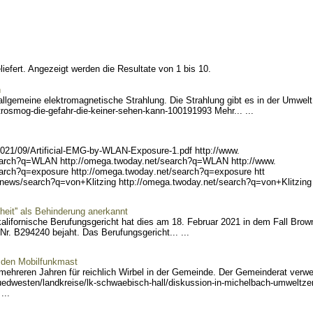
efert. Angezeigt werden die Resultate von 1 bis 10.
n
llgemeine elektromagnetische Strahlung. Die Strahlung gibt es in der Umwelt
trosmog-die
-gefahr-die-keiner-sehen-k
ann-100191993 Mehr... ...
2021/09/
Artificial-EMG-by-WLAN-Exp
osure-1.pdf http://www.
earch?q=WL
AN http://omega.twoday.net
/search?q=WLAN http://www.
arch?q=ex
posure http://omega.twoday
.net/search?q=exposure htt
wnews/sea
rch?q=von+Klitzing http://
omega.twoday.net/search?q=
von+Klitzing 
kheit'' als Behinderung anerkannt
kalifornische Berufungsgericht hat dies am 18. Februar 2021 in dem Fall Brow
 Nr. B294240 bejaht. Das Berufungsgericht... ...
 den Mobilfunkmast
hreren Jahren für reichlich Wirbel in der Gemeinde. Der Gemeinderat verwe
uedwesten/landkreise/lk-s
chwaebisch-hall/diskussion
-in-michelbach-umweltze
...