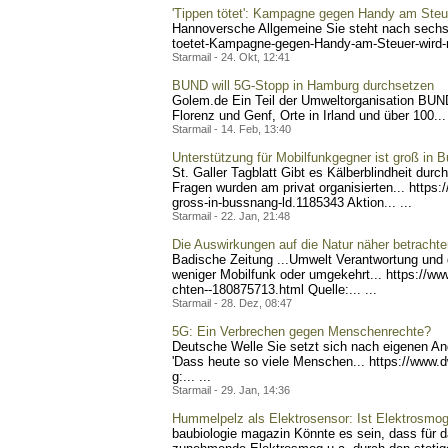
'Tippen tötet': Kampagne gegen Handy am Steue
Hannoversche Allgemeine Sie steht nach sechs 
toetet-Kampagn
e-gegen-Handy-am-Steuer-wi
rd
Starmail - 24. Okt, 12:41
BUND will 5G-Stopp in Hamburg durchsetzen
Golem.de Ein Teil der Umweltorganisation BUND 
Florenz und Genf, Orte in Irland und über 100... 
Starmail - 14. Feb, 13:40
Unterstützung für Mobilfunkgegner ist groß in 
St. Galler Tagblatt Gibt es Kälberblindheit du
Fragen wurden am privat organisierten... https:/
gross-in-bussnang-ld.1185
343 Aktion... ...
Starmail - 22. Jan, 21:48
Die Auswirkungen auf die Natur näher betrachte
Badische Zeitung ...Umwelt Verantwortung und d
weniger Mobilfunk oder umgekehrt... https://ww
chten--180875713.html Qu
elle:... ...
Starmail - 28. Dez, 08:47
5G: Ein Verbrechen gegen Menschenrechte?
Deutsche Welle Sie setzt sich nach eigenen Ang
'Dass heute so viele Menschen... https://www.d
g:... ...
Starmail - 29. Jan, 14:36
Hummelpelz als Elektrosensor: Ist Elektrosmog
baubiologie magazin Könnte es sein, dass für