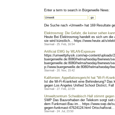
Enter a term to search in Bürgerwelle News:
Die Suche nach »Umwelt« hat 169 Resultate geli
Elektrosmog: Die Gefahr, die keiner sehen kan
Heute Bei Elektrosmog handelt es sich um die a
sie wird künstlich... https://www.
heute.at/s/elek
Starmail - 25. Feb, 16:54
Artificial EMG by WLAN-Exposure
https://umweltphysik.com/w
p-content/uploads/
buergerwelle.de:8080/helma
/twoday/bwnews/s
buergerwelle.de:8080/helma
/twoday/bwnews/se
p://www.buergerwelle.de:80
80/helma/twoday/b
Starmail - 20. Nov, 15:42
Kalifornien: Appellationsgericht hat ''Wi-Fi-Kran
Ist die Wi-Fi-Krankheit eine Behinderung? Das 
gegen Los Angeles Unified School District, Fall
Starmail - 27. Feb, 22:09
Umweltzentrum Schwäbisch Hall stimmt gegen
SWP Das Bauvorhaben der Telekom sorgt seit me
dem Funkmast-Bau im... https://www.swp.de/
s
gegen-funkmast-47624124
.html Ortschaftsrat... 
Starmail - 24. Jul, 23:50