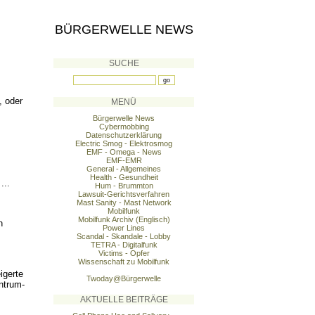
BÜRGERWELLE NEWS
SUCHE
, oder
MENÜ
Bürgerwelle News
Cybermobbing
Datenschutzerklärung
Electric Smog - Elektrosmog
EMF - Omega - News
EMF-EMR
General - Allgemeines
Health - Gesundheit
...
Hum - Brummton
Lawsuit-Gerichtsverfahren
Mast Sanity - Mast Network
Mobilfunk
Mobilfunk Archiv (Englisch)
n
Power Lines
Scandal - Skandale - Lobby
TETRA - Digitalfunk
Victims - Opfer
Wissenschaft zu Mobilfunk
igerte
Twoday@Bürgerwelle
ntr
um-
AKTUELLE BEITRÄGE