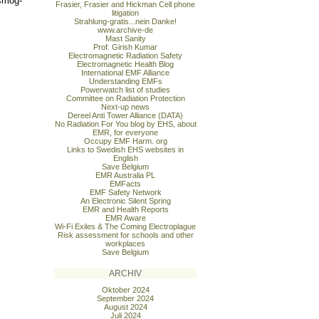
osmog-
Frasier, Frasier and Hickman Cell phone
litigation
Strahlung-gratis...nein Danke!
www.archive-de
Mast Sanity
Prof. Girish Kumar
Electromagnetic Radiation Safety
Electromagnetic Health Blog
International EMF Alliance
Understanding EMFs
Powerwatch list of studies
Committee on Radiation Protection
Next-up news
Dereel Anti Tower Alliance (DATA)
No Radiation For You blog by EHS, about
EMR, for everyone
Occupy EMF Harm. org
Links to Swedish EHS websites in
English
Save Belgium
EMR Australia PL
EMFacts
EMF Safety Network
An Electronic Silent Spring
EMR and Health Reports
EMR Aware
Wi-Fi Exiles & The Coming Electroplague
Risk assessment for schools and other
workplaces
Save Belgium
ARCHIV
Oktober 2024
September 2024
August 2024
Juli 2024