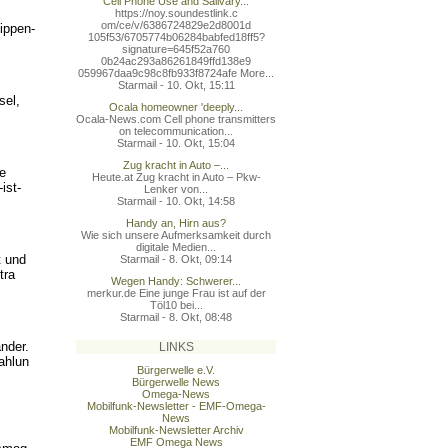
Cell Phone Use and Salivary...
https://noy.soundestlink.c
om/ce/v/6386724829e2d8001d
ippen-
105f53/6705774b06284babfed
18ff5?
signature=645f52a760
0b24ac293a86261849ffd138e9
059967daa9c98c8fb933f8724a
fe More...
Starmail - 10. Okt, 15:11
sel,
Ocala homeowner 'deeply...
Ocala-News.com Cell phone transmitters
on telecommunication...
Starmail - 10. Okt, 15:04
Zug kracht in Auto –...
re
Heute.at Zug kracht in Auto – Pkw-
ist
-
Lenker von...
Starmail - 10. Okt, 14:58
Handy an, Hirn aus?
Wie sich unsere Aufmerksamkeit durch
digitale Medien...
t und
Starmail - 8. Okt, 09:14
tra
Wegen Handy: Schwerer...
merkur.de Eine junge Frau ist auf der
Töl10 bei...
Starmail - 8. Okt, 08:48
nder.
LINKS
ahlun
Bürgerwelle e.V.
Bürgerwelle News
Omega-News
Mobilfunk-Newsletter - EMF-Omega-
News
Mobilfunk-Newsletter Archiv
EMF Omega News