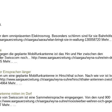
t.
ter dem omnipräsenten Elektrosmog. Besonders schlimm sind für sie Bahnhöfe
.aargau
erzeitung.ch/aargau/aarau/
wlan-bringt-sie-in-wallung
-130058720 Mehr... 
ne
egen die geplante Mobilfunkantenne ist das Hin und Her zwischen den
er Swisscom noch... http://www.aargau
erzeitung.ch/aargau/wyna-s
uhre/ein-dr
 Mehr... ...
er Einsprachen länger
 um eine geplante Mobilfunkantenne in Hirschthal schon. Nach wie vor ist k
 http://www.aargaue
rzeitung.ch/aargau/wyna-su
hre/hirschthaler-antennen-
zwist
84
964 Mehr... ...
ntenne mitten im Dorf
ne von Swisscom ist eine Sammeleinsprache eingegangen. Von den rund 900
://
www.aargauerzeitung.ch/aar
gau/wyna-suhre/moosleerber
-wehren-sich-gege
 Mehr... ...