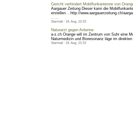
Gericht verhindert Mobilfunkantenne von Orang
Aargauer Zeitung Dieser kann die Mobilfunkante
erstellen... http://www.a
argauerzeitung.ch/aarga
.. ...
Starmail - 18. Aug, 10:33
Naturarzt gegen Antenne
a-z.ch Orange will im Zentrum von Suhr eine Mo
Naturmedizin und Bioresonanz läge im direkten F
Starmail - 18. Aug, 10:33