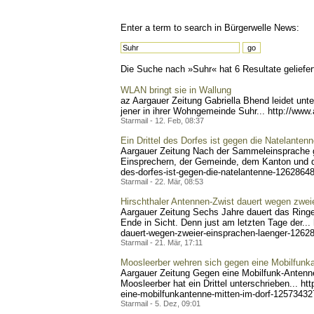
Enter a term to search in Bürgerwelle News:
Die Suche nach »Suhr« hat 6 Resultate geliefer
WLAN bringt sie in Wallung
az Aargauer Zeitung Gabriella Bhend leidet un
jener in ihrer Wohngemeinde Suhr... http://www
Starmail - 12. Feb, 08:37
Ein Drittel des Dorfes ist gegen die Natelanten
Aargauer Zeitung Nach der Sammeleinsprache g
Einsprechern, der Gemeinde, dem Kanton und d
des-dorfe
s-ist-gegen-die-natelanten
ne-126286485
Starmail - 22. Mär, 08:53
Hirschthaler Antennen-Zwist dauert wegen zwei
Aargauer Zeitung Sechs Jahre dauert das Ringen
Ende in Sicht. Denn just am letzten Tage der...
dauert-wegen-zweier-
einsprachen-laenger-1262
Starmail - 21. Mär, 17:11
Moosleerber wehren sich gegen eine Mobilfunka
Aargauer Zeitung Gegen eine Mobilfunk-Anten
Moosleerber hat ein Drittel unterschrieben... http
eine-mo
bilfunkantenne-mitten-im-d
orf-125734327
Starmail - 5. Dez, 09:01