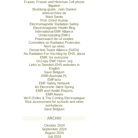
Frasier, Frasier and Hickman Cell phone
litigation
Strahlung-gratis...nein Danke!
www.archive-de
Mast Sanity
Prof. Girish Kumar
Electromagnetic Radiation Safety
Electromagnetic Health Blog
International EMF Alliance
Understanding EMFs
Powerwatch list of studies
Committee on Radiation Protection
Next-up news
Dereel Anti Tower Alliance (DATA)
No Radiation For You blog by EHS, about
EMR, for everyone
Occupy EMF Harm. org
Links to Swedish EHS websites in
English
Save Belgium
EMR Australia PL
EMFacts
EMF Safety Network
An Electronic Silent Spring
EMR and Health Reports
EMR Aware
Wi-Fi Exiles & The Coming Electroplague
Risk assessment for schools and other
workplaces
Save Belgium
ARCHIV
Oktober 2024
September 2024
August 2024
Juli 2024