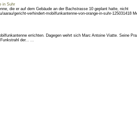
e in Suhr
nne, die er auf dem Gebäude an der Bachstrasse 10 geplant hatte, nicht
u/a
arau/gericht-verhindert-mo
bilfunkantenne-von-orange-
in-suhr-125031418 Me
bilfunkantenne errichten. Dagegen wehrt sich Marc Antoine Viatte. Seine Prax
unkstrahl der... ...