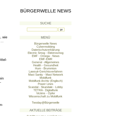
BÜRGERWELLE NEWS
SUCHE
, wie
MENÜ
...
Bürgerwelle News
Cybermobbing
Datenschutzerklärung
Electric Smog - Elektrosmog
EMF - Omega - News
EMF-EMR
ittel-
General - Allgemeines
Health - Gesundheit
Hum - Brummton
Lawsuit-Gerichtsverfahren
Mast Sanity - Mast Network
Mobilfunk
ein
Mobilfunk Archiv (Englisch)
-
Power Lines
Scandal - Skandale - Lobby
TETRA - Digitalfunk
Victims - Opfer
Wissenschaft zu Mobilfunk
Twoday@Bürgerwelle
n-
AKTUELLE BEITRÄGE