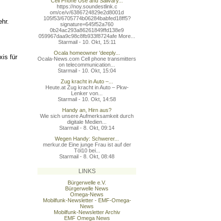
Cell Phone Use and Salivary...
https://noy.soundestlink.c
om/ce/v/6386724829e2d8001d
105f53/6705774b06284babfed
18ff5?
hr.
signature=645f52a760
0b24ac293a86261849ffd138e9
059967daa9c98c8fb933f8724a
fe More...
Starmail - 10. Okt, 15:11
Ocala homeowner 'deeply...
is für
Ocala-News.com Cell phone transmitters
on telecommunication...
Starmail - 10. Okt, 15:04
Zug kracht in Auto –...
Heute.at Zug kracht in Auto – Pkw-
Lenker von...
Starmail - 10. Okt, 14:58
Handy an, Hirn aus?
Wie sich unsere Aufmerksamkeit durch
digitale Medien...
Starmail - 8. Okt, 09:14
Wegen Handy: Schwerer...
merkur.de Eine junge Frau ist auf der
Töl10 bei...
Starmail - 8. Okt, 08:48
LINKS
Bürgerwelle e.V.
Bürgerwelle News
Omega-News
Mobilfunk-Newsletter - EMF-Omega-
News
Mobilfunk-Newsletter Archiv
EMF Omega News