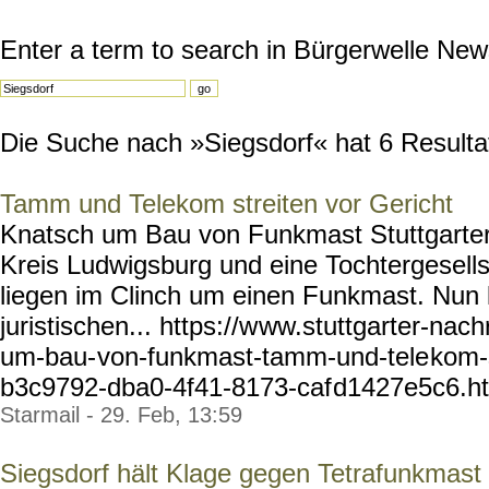
Enter a term to search in Bürgerwelle New
Die Suche nach »Siegsdorf« hat 6 Resultate
Tamm und Telekom streiten vor Gericht
Knatsch um Bau von Funkmast Stuttgarter
Kreis Ludwigsburg und eine Tochtergesel
liegen im Clinch um einen Funkmast. Nu
juristischen... https://w
ww.stuttgarter-nach
um-bau-
von-funkmast-tamm-und-tele
kom-s
b3c9792-dba0-4f41-8173-caf
d1427e5c6.htm
Starmail - 29. Feb, 13:59
Siegsdorf hält Klage gegen Tetrafunkmast 