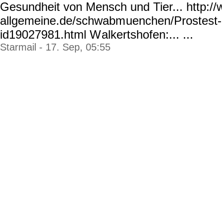
Gesundheit von Mensch und Tier... http:/
allgemeine.de/schwabm
uenchen/Prostest
id19027981.html W
alkertshofen:... ...
Starmail - 17. Sep, 05:55