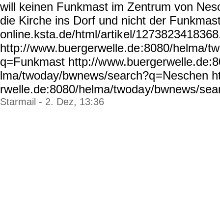
will keinen Funkmast im Zentrum von Nesch
die Kirche ins Dorf und nicht der Funkmast'
online.ksta.de/html/artik
el/1273823418368
http://www.buergerwelle.de
:8080/helma/t
q=Funkmast http://w
ww.buergerwelle.de:8
lma/twoday/bwnews/search?q
=Neschen ht
rwelle.de:8080/helma/twoda
y/bwnews/sea
Starmail - 2. Dez, 13:36