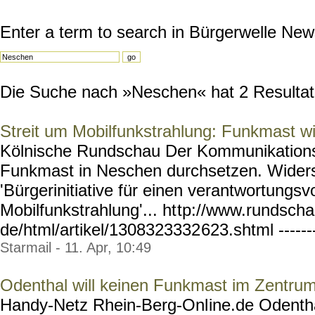
Enter a term to search in Bürgerwelle New
Die Suche nach »Neschen« hat 2 Resultate
Streit um Mobilfunkstrahlung: Funkmast wird
Kölnische Rundschau Der Kommunikationsa
Funkmast in Neschen durchsetzen. Widerst
'Bürgerinitiative für einen verantwortungs
Mobilfunkstrahlung'... ht
tp://www.rundscha
de/html/artikel/1308323332
623.shtml -----
Starmail - 11. Apr, 10:49
Odenthal will keinen Funkmast im Zentru
Handy-Netz Rhein-Berg-Onl
ine.de Odenth