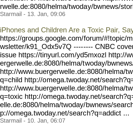
rwelle.de:8080/helma/twoda
y/bwnews/stor
Starmail - 13. Jan, 09:06
iPhones and Children Are a Toxic Pair, Sa
https://groups.google.com/
forum/#!topic/m
wsletter/k91_Odx5v7Q ----
---- CNBC cover
issue https://tinyurl.com
/yd5mxozl http://
ergerwelle.de:8080/helma/t
woday/bwnews
http://www.buergerwelle
.de:8080/helma/t
q=child http://o
mega.twoday.net/search?q
http://www.buergerwel
le.de:8080/helma/t
q=toxic http:/
/omega.twoday.net/search?q
elle.de:8080/helma/twoday/
bwnews/search
p://omega.twoday.net/searc
h?q=addict ...
Starmail - 10. Jan, 06:07