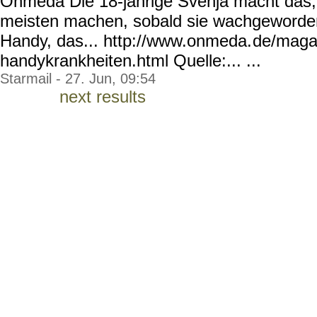
Onmeda Die 18-jährige Svenja macht das,
meisten machen, sobald sie wachgeworden 
Handy, das... http://www.onmeda.
de/magaz
handykrankheiten.html
Quelle:... ...
Starmail - 27. Jun, 09:54
next results