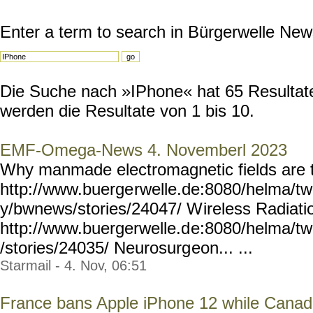
Enter a term to search in Bürgerwelle New
Die Suche nach »IPhone« hat 65 Resultate 
werden die Resultate von 1 bis 10.
EMF-Omega-News 4. Novemberl 2023
Why manmade electromagnetic fields are
http://www.buerge
rwelle.de:8080/helma/t
y/bwnews/stories/24047/ W
ireless Radiat
http://www.buergerwelle.d
e:8080/helma/t
/stories/24035/ Neurosurg
eon... ...
Starmail - 4. Nov, 06:51
France bans Apple iPhone 12 while Canadi