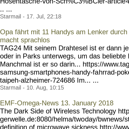
Hosentasch
e-von-Sch%C3%BCler-article
.. ...
Starmail - 17. Jul, 22:18
Opa fährt mit 11 Handys am Lenker durch
macht sprachlos
TAG24 Mit seinem Drahtesel ist er dann j
oder in Parks unterwegs, um das beliebte
Manchmal ist er so darin... https://www.ta
sa
msung-smartphones-handy-fa
hrrad-po
taipeh-alzheimer-724686
Im... ...
Starmail - 10. Aug, 10:15
EMF-Omega-News 13. January 2018
The Dark Side of Wireless Technology htt
gerwelle.de:8080/helma/two
day/bwnews/st
definition of microwave sickness http://w