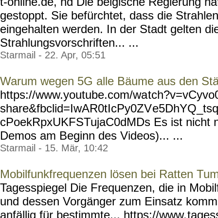
t-online.de, hd Die belgische Regierung ha
gestoppt. Sie befürchtet, dass die Strahle
eingehalten werden. In der Stadt gelten di
Strahlungsvorschriften... ...
Starmail - 22. Apr, 05:51
Warum wegen 5G alle Bäume aus den Stä
https://www.youtube.com/wa
tch?v=vCyvo
share&fbclid=IwAR0tIcPy0ZV
e5DhYQ_ts
cPoekRpxUKFSTujaC0dMDs Es ist nicht nur
Demos am Beginn des Videos)... ...
Starmail - 15. Mär, 10:42
Mobilfunkfrequenzen lösen bei Ratten Tu
Tagesspiegel Die Frequenzen, die in Mob
und dessen Vorgänger zum Einsatz komm
anfällig für bestimmte... https://www.
tages