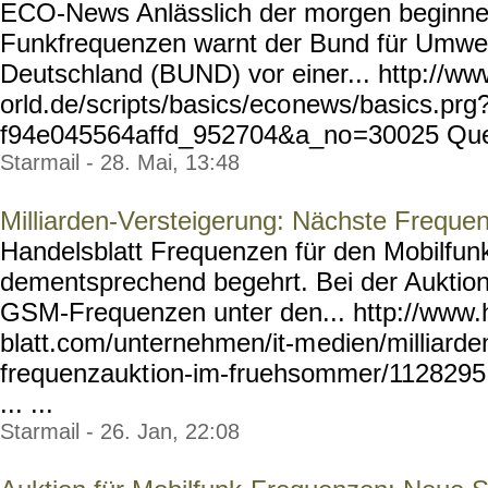
ECO-News Anlässlich der morgen beginne
Funkfrequenzen warnt der Bund für Umwel
Deutschland (BUND) vor einer... http://w
orld.de/scripts/basics/eco
news/basics.prg
f94e045564affd_952704&a_no
=30025 Quell
Starmail - 28. Mai, 13:48
Milliarden-Versteigerung: Nächste Frequ
Handelsblatt Frequenzen für den Mobilfun
dementsprechend begehrt. Bei der Aukti
GSM-Frequenzen unter den... http://www.
blatt.com/unternehmen/it-m
edien/milliarde
frequenzaukt
ion-im-fruehsommer/1128295
... ...
Starmail - 26. Jan, 22:08