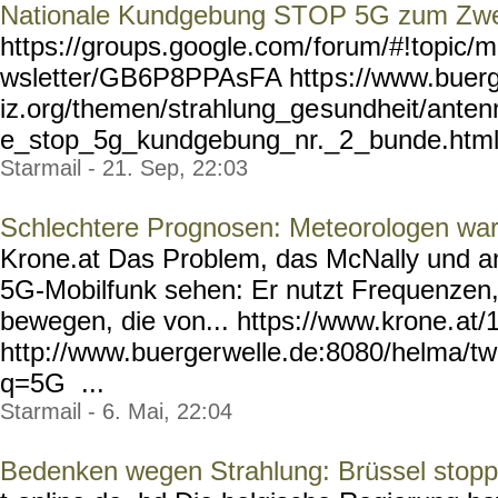
Nationale Kundgebung STOP 5G zum Zwei
https://groups.google.com/
forum/#!topic/m
wsletter/GB6P8PPAsFA http
s://www.buer
iz.org/themen/strahlung_ge
sundheit/anten
e_stop_5g_kundgebung_nr._2
_bunde.htm
Starmail - 21. Sep, 22:03
Schlechtere Prognosen: Meteorologen wa
Krone.at Das Problem, das McNally und a
5G-Mobilfunk sehen: Er nutzt Frequenzen,
bewegen, die von... https://www.krone.
at/
http://www.buerger
welle.de:8080/helma/t
q=5G ...
Starmail - 6. Mai, 22:04
Bedenken wegen Strahlung: Brüssel stop