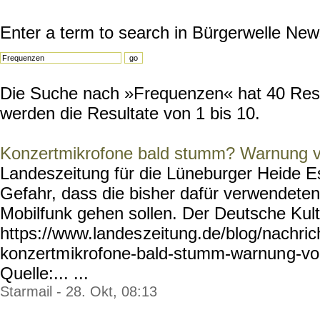
Enter a term to search in Bürgerwelle New
Die Suche nach »Frequenzen« hat 40 Resul
werden die Resultate von 1 bis 10.
Konzertmikrofone bald stumm? Warnung v
Landeszeitung für die Lüneburger Heide Es
Gefahr, dass die bisher dafür verwendete
Mobilfunk gehen sollen. Der Deutsche Kultur
https://www.landes
zeitung.de/blog/nachric
konzertm
ikrofone-bald-stumm-warnun
g-vo
Quelle:... ...
Starmail - 28. Okt, 08:13