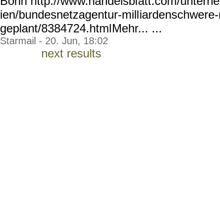
Bonn http://www.handelsbl
att.com/untern
ien/bundesnetzagentur-mill
iardenschwere-
geplant/8384724.html
Mehr... ...
Starmail - 20. Jun, 18:02
next results