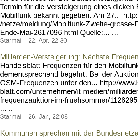
Termin für die Versteigerung eines dicken
Mobilfunk bekannt gegeben. Am 27... http
/netze/meldung/Mobilfunk-Z
weite-grosse-
Ende-Mai-261709
6.html Quelle:... ...
Starmail - 22. Apr, 22:30
Milliarden-Versteigerung: Nächste Frequ
Handelsblatt Frequenzen für den Mobilfun
dementsprechend begehrt. Bei der Aukti
GSM-Frequenzen unter den... http://www.
blatt.com/unternehmen/it-m
edien/milliarde
frequenzaukt
ion-im-fruehsommer/1128295
... ...
Starmail - 26. Jan, 22:08
Kommunen sprechen mit der Bundesnetza