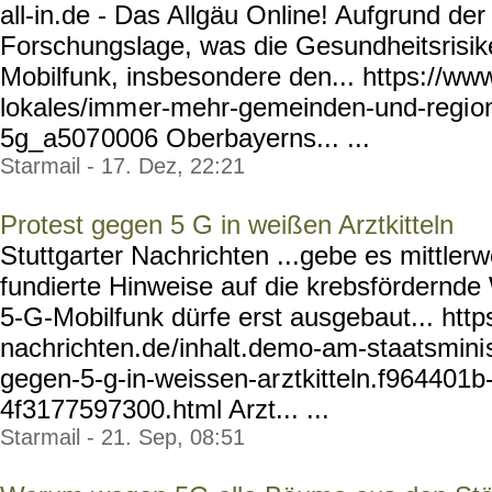
all-in.de - Das Allgäu Online! Aufgrund der
Forschungslage, was die Gesundheitsrisik
Mobilfunk, insbesondere den... https://www.
lokales/imm
er-mehr-gemeinden-und-regi
o
5g_a507
0006 Oberbayerns... ...
Starmail - 17. Dez, 22:21
Protest gegen 5 G in weißen Arztkitteln
Stuttgarter Nachrichten ...gebe es mittlerw
fundierte Hinweise auf die krebsfördernde
5-G-Mobilfunk dürfe erst ausgebaut... http
nachrichten.de
/inhalt.demo-am-staatsmini
gegen-5-g-in-weissen-ar
ztkitteln.f964401b
4f3177597300.html
Arzt... ...
Starmail - 21. Sep, 08:51