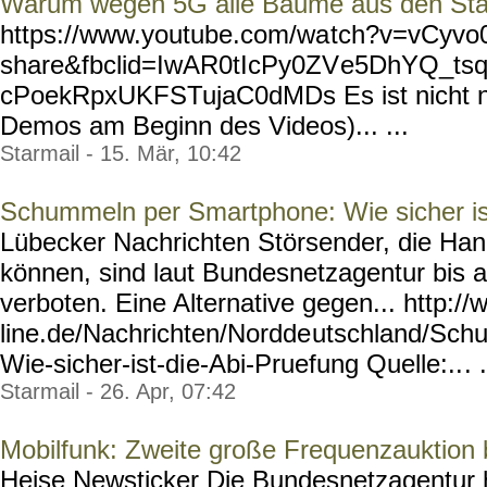
Warum wegen 5G alle Bäume aus den Stä
https://www.youtube.com/wa
tch?v=vCyvo
share&fbclid=IwAR0tIcPy0ZV
e5DhYQ_ts
cPoekRpxUKFSTujaC0dMDs Es ist nicht nur
Demos am Beginn des Videos)... ...
Starmail - 15. Mär, 10:42
Schummeln per Smartphone: Wie sicher is
Lübecker Nachrichten Störsender, die Ha
können, sind laut Bundesnetzagentur bis
verboten. Eine Alternative gegen... http://
line.de/Nachrichten/Nordde
utschland/Sch
Wie-sicher-ist-di
e-Abi-Pruefung Quelle:..
. .
Starmail - 26. Apr, 07:42
Mobilfunk: Zweite große Frequenzauktion
Heise Newsticker Die Bundesnetzagentur 