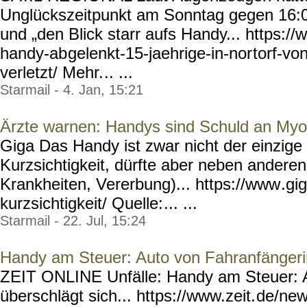
Unglückszeitpunkt am Sonntag gegen 16:0
und „den Blick starr aufs Handy... https:/
handy-ab
gelenkt-15-jaehrige-in-nor
torf-vo
verletzt/ Mehr.
.. ...
Starmail - 4. Jan, 15:21
Ärzte warnen: Handys sind Schuld an Myo
Giga Das Handy ist zwar nicht der einzige
Kurzsichtigkeit, dürfte aber neben andere
Krankheiten, Vererbung)... https://www
.gi
kurzsichtigkeit/ Quelle:
... ...
Starmail - 22. Jul, 15:24
Handy am Steuer: Auto von Fahranfängerin
ZEIT ONLINE Unfälle: Handy am Steuer: 
überschlägt sich... https://www.zeit.
de/new