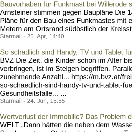
Bauvorhaben für Funkmast bei Willerode s
Arnsteiner stimmen gegen Baupläne Die 
Pläne für den Bau eines Funkmastes mit 
Metern am Ortsrand südöstlich der Kreisstr
Starmail - 25. Apr, 14:40
So schädlich sind Handy, TV und Tablet fü
BVZ Die Zeit, die Kinder schon im Alter b
verbringen, ist im Steigen begriffen. Parall
zunehmende Anzahl... https://m.bvz.a
t/fr
so-schaedlich-sind-ha
ndy-tv-und-tablet-fue
Gesundheits
falle... ...
Starmail - 24. Jun, 15:55
Wertverlust der Immobilie? Das Problem d
WELT „Dann hätten die neben dem Wasse