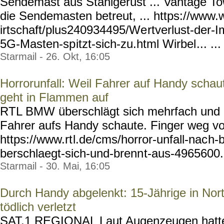
Sendemast aus Stahlgerüst ... Vantage Tow
die Sendemasten betreut, ... https://www.
irtschaft/plus240934495/We
rtverlust-der-
5G-Masten-sp
itzt-sich-zu.html Wirbel
... ...
Starmail - 26. Okt, 16:05
Horrorunfall: Weil Fahrer auf Handy schau
geht in Flammen auf
RTL BMW überschlägt sich mehrfach und g
Fahrer aufs Handy schaute. Finger weg v
https://www.rt
l.de/cms/horror-unfall-nac
h-
berschlaegt-sich-und-brenn
t-aus-4965600.
Starmail - 30. Mai, 16:05
Durch Handy abgelenkt: 15-Jährige in Nort
tödlich verletzt
SAT.1 REGIONAL Laut Augenzeugen hatte