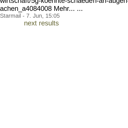
wir
tschaft/5g-koennte-schaede
n-an-augen
achen_a4084008 Mehr... ...
Starmail - 7. Jun, 15:05
next results