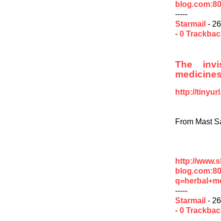
blog.com:8
-----
Starmail
- 26
-
0 Trackba
The invi
medicine
http://tinyu
From Mast S
http://www.
blog.com:8
q=herbal+m
-----
Starmail
- 26
-
0 Trackba