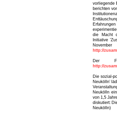
vorliegende 
berichten vo
Instituti
Enttäuschu
Erfahrunge
experimenti
die Macht 
Initiative '
Nov
http://zusa
Der Fra
http://zusa
Die sozial-p
Neukölln' läd
Veranstaltu
Neukölln ei
von 1,5 Jahr
diskutiert: D
Neukölln)