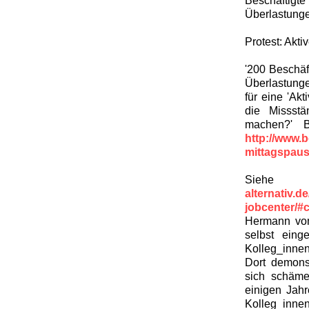
Überlastunge
Protest: Akti
'200 Beschäf
Überlastunge
für eine 'Akt
die Missstä
machen?' B
http://www.b
mittagspaus
Siehe 
alternativ.d
jobcenter/
Hermann vom
selbst eing
Kolleg_inne
Dort demonst
sich schämen
einigen Jah
Kolleg_inne