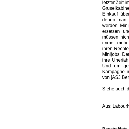
letzter Zeit 
Gruselkabine
Einkauf übe
denen man r
werden Minij
ersetzen un
müssen nicht
immer mehr h
ihren Rechte
Minijobs. De
ihre Unerfah
Und um gen
Kampagne in
von [ASJ Ber
Siehe auch 
Aus: Labour
--------
Beschäfti