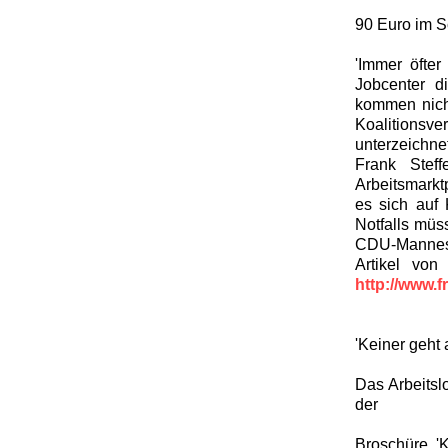
90 Euro im S
'Immer öfter
Jobcenter d
kommen nicht
Koalitionsve
unterzeichn
Frank Stef
Arbeitsmarktp
es sich auf
Notfalls müs
CDU-Mannes 
Artikel von
http://www.f
'Keiner geht 
Das Arbeitslo
der
Broschüre '