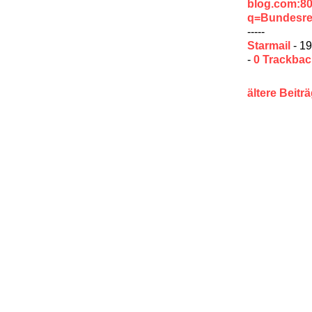
blog.com:8
q=Bundesre
-----
Starmail
- 19
-
0 Trackba
ältere Beitr