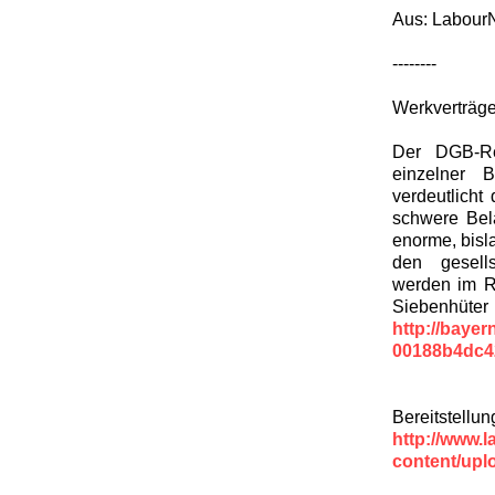
Aus: LabourN
--------
Werkverträge
Der DGB-Rep
einzelner 
verdeutlicht
schwere Bel
enorme, bisl
den gesell
werden im R
Sieben
http://baye
00188b4dc4
Bereitstellu
http://www.l
content/upl