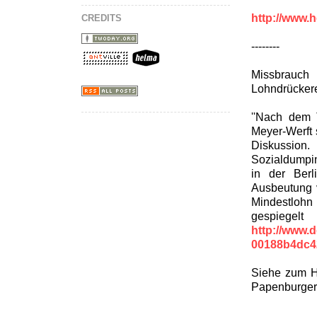
http://www.h
CREDITS
--------
Missbrauch
Lohndrücker
''Nach dem 
Meyer-Werft 
Diskussion
Sozialdumpin
in der Berl
Ausbeutung 
Mindestlohn 
gespie
http://www.
00188b4dc4
Siehe zum Hi
Papenburger