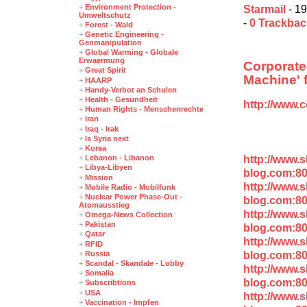
+
Environment Protection -
Starmail
- 19
Umweltschutz
-
0 Trackba
+
Forest - Wald
+
Genetic Engineering -
Genmanipulation
+
Global Warming - Globale
Erwaermung
Corporat
+
Great Spirit
Machine' 
+
HAARP
+
Handy-Verbot an Schulen
+
Health - Gesundheit
http://www.
+
Human Rights - Menschenrechte
+
Iran
+
Iraq - Irak
+
Is Syria next
+
Korea
http://www.
+
Lebanon - Libanon
+
Libya-Libyen
blog.com:8
+
Mission
http://www.
+
Mobile Radio - Mobilfunk
+
Nuclear Power Phase-Out -
blog.com:80
Atomausstieg
http://www.
+
Omega-News Collection
+
Pakistan
blog.com:80
+
Qatar
http://www.
+
RFID
blog.com:8
+
Russia
+
Scandal - Skandale - Lobby
http://www.
+
Somalia
blog.com:80
+
Subscribtions
+
USA
http://www.
+
Vaccination - Impfen