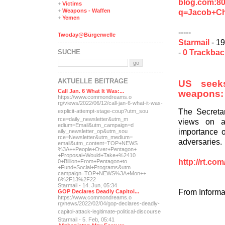
blog.com:8
+
Victims
q=Jacob+Ch
+
Weapons - Waffen
+
Yemen
-----
Twoday@Bürgerwelle
Starmail
- 19
-
0 Trackba
SUCHE
AKTUELLE BEITRÄGE
US seek
Call Jan. 6 What It Was:...
weapons: 
https://www.commondreams.o
rg/views/2022/06/12/call-j
an-6-what-it-was-
The Secreta
explicit-
attempt-stage-coup?utm_sou
rce=daily_newsletter&utm_m
views on a 
edium=Email&utm_campaign=d
importance o
aily_newsletter_op&utm_sou
rce=Newsletter&utm_medium=
adversaries.
email&utm_content=TOP+NEWS
%3A++People+Over+Pentagon+
+Proposal+Would+Take+%2410
http://rt.co
0+Billion+From+Pentagon+to
+Fund+Social+Programs&utm_
campaign=TOP+NEWS%3A+Mon++
6%2F13%2F22
Starmail - 14. Jun, 05:34
From Informa
GOP Declares Deadly Capitol...
https://www.commondreams.o
rg/news/2022/02/04/gop-dec
lares-deadly-
capitol-attac
k-legitimate-political-dis
course
Starmail - 5. Feb, 05:41