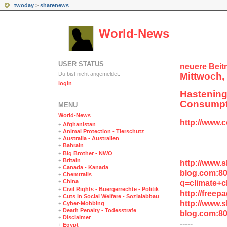
twoday
>
sharenews
World-News
USER STATUS
neuere Beit
Du bist nicht angemeldet.
Mittwoch,
login
Hasteni
Consumpti
MENÜ
World-News
http://www.
+
Afghanistan
+
Animal Protection - Tierschutz
+
Australia - Australien
+
Bahrain
+
Big Brother - NWO
+
Britain
http://www.
+
Canada - Kanada
blog.com:8
+
Chemtrails
+
China
q=climate+
+
Civil Rights - Buergerrechte - Politik
http://free
+
Cuts in Social Welfare - Sozialabbau
http://www.
+
Cyber-Mobbing
+
Death Penalty - Todesstrafe
blog.com:8
+
Disclaimer
-----
+
Egypt