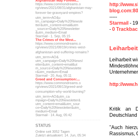
Afghanistan May Forever...
http://www.
https://www.commondreams.o
rg/views/2021/08/31/afghan
istan-may-
blog.com:8
forever-be-grave
yard-empires?
-----
utm_term=AO&u
tm_campaign=Daily%20Newsle
Starmail
- 19
tter&utm_content=email&utm
-
0 Trackba
_source=Daily%20Newsletter
&utm_medium=Email
Starmail - 1. Sep, 05:15
The Crimes of the West...
https://www.commondreams.o
Leiharbeit
rg/views/2021/08/19/crimes
-west-
afghanistan-and-suff
ering-remains?
utm_term=AO&
Leiharbeit w
utm_campaign=Daily%20Newsl
etter&utm_content=email&ut
Mindestlöhn
m_source=Daily%20Newslette
Unternehmen 
r&utm_medium=Email
Starmail - 20. Aug, 05:11
Greed and Consumption:...
https://www.commondreams.o
http://www.h
rg/views/2021/08/13/greed-
and-
consumption-why-world-
burning?
utm_term=AO&utm_ca
mpaign=Daily%20Newsletter&
utm_content=email&utm_sour
ce=Daily%20Newsletter&utm_
Kritik an 
medium=Email
Deutschland
Starmail - 14. Aug, 05:42
STATUS
''Auch hier
Online seit 3052 Tagen
Rassismus, G
Zuletzt aktualisiert: 14. Jun, 05:34