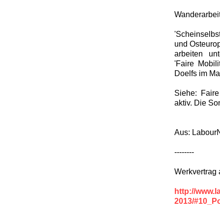
Wanderarbeit
'Scheinselbs
und Osteurop
arbeiten un
'Faire Mobil
Doelfs im M
Siehe: Faire
aktiv. Die S
Aus: LabourN
--------
Werkvertrag 
http://www.
2013/#10_Po