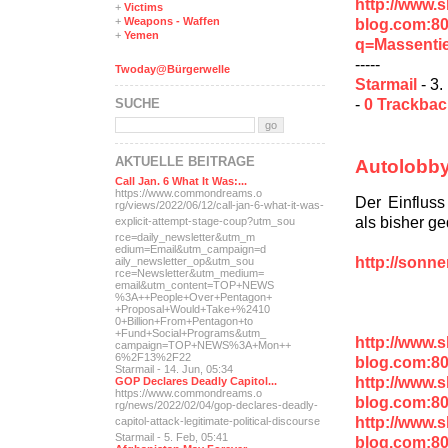
http://www.
+
Victims
blog.com:8
+
Weapons - Waffen
+
Yemen
q=Massentie
-----
Twoday@Bürgerwelle
Starmail
- 3.
-
0 Trackba
SUCHE
AKTUELLE BEITRÄGE
Autolobby
Call Jan. 6 What It Was:...
https://www.commondreams.o
Der Einfluss
rg/views/2022/06/12/call-j
an-6-what-it-was-
als bisher ge
explicit-
attempt-stage-coup?utm_sou
rce=daily_newsletter&utm_m
edium=Email&utm_campaign=d
http://sonn
aily_newsletter_op&utm_sou
rce=Newsletter&utm_medium=
email&utm_content=TOP+NEWS
%3A++People+Over+Pentagon+
+Proposal+Would+Take+%2410
0+Billion+From+Pentagon+to
+Fund+Social+Programs&utm_
http://www.
campaign=TOP+NEWS%3A+Mon++
6%2F13%2F22
blog.com:8
Starmail - 14. Jun, 05:34
http://www.
GOP Declares Deadly Capitol...
https://www.commondreams.o
blog.com:8
rg/news/2022/02/04/gop-dec
lares-deadly-
http://www.
capitol-attac
k-legitimate-political-dis
course
Starmail - 5. Feb, 05:41
blog.com:8