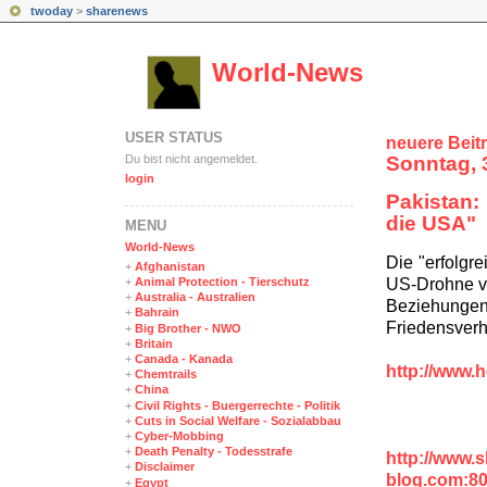
twoday
>
sharenews
World-News
USER STATUS
neuere Beit
Du bist nicht angemeldet.
Sonntag, 
login
Pakistan:
die USA"
MENÜ
World-News
Die "erfolgr
+
Afghanistan
US-Drohne ve
+
Animal Protection - Tierschutz
+
Australia - Australien
Beziehung
+
Bahrain
Friedensverh
+
Big Brother - NWO
+
Britain
+
Canada - Kanada
http://www.h
+
Chemtrails
+
China
+
Civil Rights - Buergerrechte - Politik
+
Cuts in Social Welfare - Sozialabbau
+
Cyber-Mobbing
+
Death Penalty - Todesstrafe
http://www.
+
Disclaimer
blog.com:8
+
Egypt