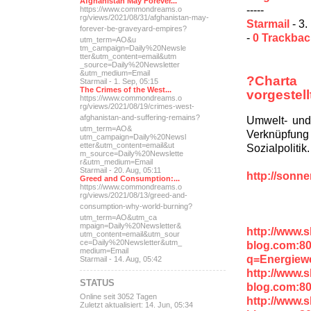
Afghanistan May Forever...
-----
https://www.commondreams.o
rg/views/2021/08/31/afghan
istan-may-
Starmail
- 3.
forever-be-grave
yard-empires?
-
0 Trackba
utm_term=AO&u
tm_campaign=Daily%20Newsle
tter&utm_content=email&utm
_source=Daily%20Newsletter
&utm_medium=Email
?Charta
Starmail - 1. Sep, 05:15
The Crimes of the West...
vorgestell
https://www.commondreams.o
rg/views/2021/08/19/crimes
-west-
afghanistan-and-suff
ering-remains?
Umwelt- und
utm_term=AO&
Verknüpfun
utm_campaign=Daily%20Newsl
etter&utm_content=email&ut
Sozialpolitik.
m_source=Daily%20Newslette
r&utm_medium=Email
Starmail - 20. Aug, 05:11
http://sonn
Greed and Consumption:...
https://www.commondreams.o
rg/views/2021/08/13/greed-
and-
consumption-why-world-
burning?
utm_term=AO&utm_ca
mpaign=Daily%20Newsletter&
http://www.
utm_content=email&utm_sour
ce=Daily%20Newsletter&utm_
blog.com:8
medium=Email
q=Energiew
Starmail - 14. Aug, 05:42
http://www.
STATUS
blog.com:80
Online seit 3052 Tagen
http://www.
Zuletzt aktualisiert: 14. Jun, 05:34