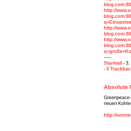
blog.com:8
http://www.
blog.com:8
q=Einspeis
http://www.
blog.com:8
http://www.
blog.com:8
q=große+Koa
-----
Starmail
- 3.
-
0 Trackba
Absolute 
Greenpeace-
neuen Kohles
http://sonn