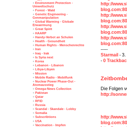
+
Environment Protection -
http://www.
Umweltschutz
blog.com:80
+
Forest - Wald
+
Genetic Engineering -
http://www.
Genmanipulation
blog.com:80
+
Global Warming - Globale
Erwaermung
http://www.
+
Great Spirit
blog.com:8
+
HAARP
http://www.
+
Handy-Verbot an Schulen
+
Health - Gesundheit
blog.com:8
+
Human Rights - Menschenrechte
-----
+
Iran
+
Iraq - Irak
Starmail
- 3.
+
Is Syria next
-
0 Trackba
+
Korea
+
Lebanon - Libanon
+
Libya-Libyen
+
Mission
Zeitbombe
+
Mobile Radio - Mobilfunk
+
Nuclear Power Phase-Out -
Atomausstieg
Die Folgen v
+
Omega-News Collection
+
Pakistan
http://sonn
+
Qatar
+
RFID
+
Russia
+
Scandal - Skandale - Lobby
+
Somalia
http://www.
+
Subscribtions
+
USA
blog.com:8
+
Vaccination - Impfen