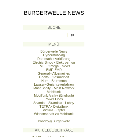
BÜRGERWELLE NEWS
SUCHE
MENÜ
Bürgerwelle News
Cybermobbing
Datenschutzerklärung
Electric Smog - Elektrosmog
EMF - Omega - News
EMF-EMR
General - Allgemeines
Health - Gesundheit
Hum - Brummton
Lawsuit-Gerichtsverfahren
Mast Sanity - Mast Network
Mobilfunk
Mobilfunk Archiv (Englisch)
Power Lines
Scandal - Skandale - Lobby
TETRA - Digitalfunk
Victims - Opfer
Wissenschaft zu Mobilfunk
Twoday@Bürgerwelle
AKTUELLE BEITRÄGE