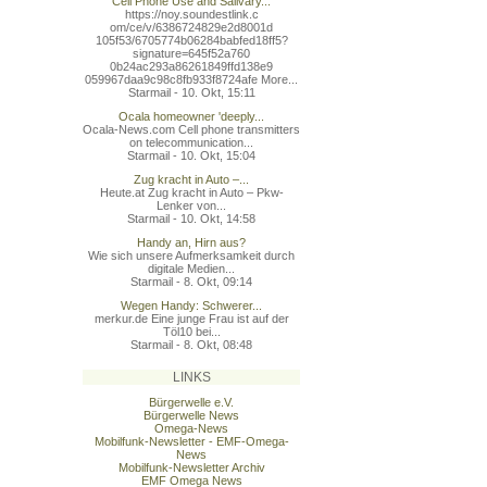
Cell Phone Use and Salivary...
https://noy.soundestlink.c
om/ce/v/6386724829e2d8001d
105f53/6705774b06284babfed
18ff5?
signature=645f52a760
0b24ac293a86261849ffd138e9
059967daa9c98c8fb933f8724a
fe More...
Starmail - 10. Okt, 15:11
Ocala homeowner 'deeply...
Ocala-News.com Cell phone transmitters
on telecommunication...
Starmail - 10. Okt, 15:04
Zug kracht in Auto –...
Heute.at Zug kracht in Auto – Pkw-
Lenker von...
Starmail - 10. Okt, 14:58
Handy an, Hirn aus?
Wie sich unsere Aufmerksamkeit durch
digitale Medien...
Starmail - 8. Okt, 09:14
Wegen Handy: Schwerer...
merkur.de Eine junge Frau ist auf der
Töl10 bei...
Starmail - 8. Okt, 08:48
LINKS
Bürgerwelle e.V.
Bürgerwelle News
Omega-News
Mobilfunk-Newsletter - EMF-Omega-
News
Mobilfunk-Newsletter Archiv
EMF Omega News