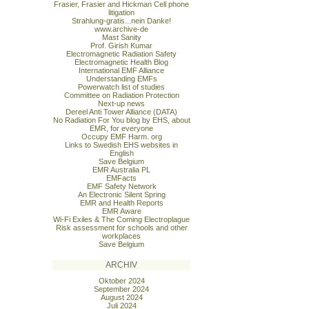
Frasier, Frasier and Hickman Cell phone
litigation
Strahlung-gratis...nein Danke!
www.archive-de
Mast Sanity
Prof. Girish Kumar
Electromagnetic Radiation Safety
Electromagnetic Health Blog
International EMF Alliance
Understanding EMFs
Powerwatch list of studies
Committee on Radiation Protection
Next-up news
Dereel Anti Tower Alliance (DATA)
No Radiation For You blog by EHS, about
EMR, for everyone
Occupy EMF Harm. org
Links to Swedish EHS websites in
English
Save Belgium
EMR Australia PL
EMFacts
EMF Safety Network
An Electronic Silent Spring
EMR and Health Reports
EMR Aware
Wi-Fi Exiles & The Coming Electroplague
Risk assessment for schools and other
workplaces
Save Belgium
ARCHIV
Oktober 2024
September 2024
August 2024
Juli 2024