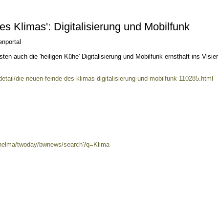
s Klimas': Digitalisierung und Mobilfunk
enportal
en auch die 'heiligen Kühe' Digitalisierung und Mobilfunk ernsthaft ins Visier
detail/die-neuen-feinde-des-klimas-digitalisierung-und-mobilfunk-110285.html
0/helma/twoday/bwnews/search?q=Klima