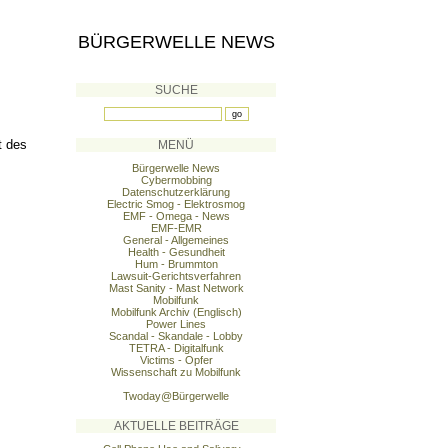
BÜRGERWELLE NEWS
SUCHE
t des
MENÜ
Bürgerwelle News
Cybermobbing
Datenschutzerklärung
Electric Smog - Elektrosmog
EMF - Omega - News
EMF-EMR
General - Allgemeines
Health - Gesundheit
Hum - Brummton
Lawsuit-Gerichtsverfahren
Mast Sanity - Mast Network
Mobilfunk
Mobilfunk Archiv (Englisch)
Power Lines
Scandal - Skandale - Lobby
TETRA - Digitalfunk
Victims - Opfer
Wissenschaft zu Mobilfunk
Twoday@Bürgerwelle
AKTUELLE BEITRÄGE