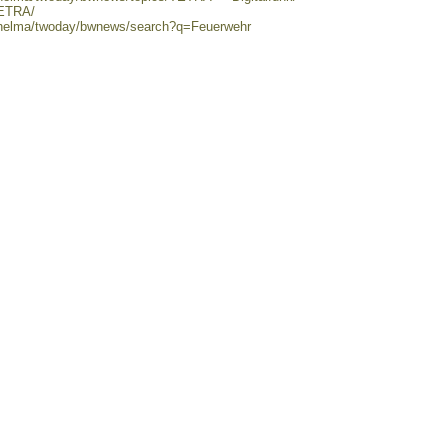
TETRA/
0/helma/twoday/bwnews/search?q=Feuerwehr