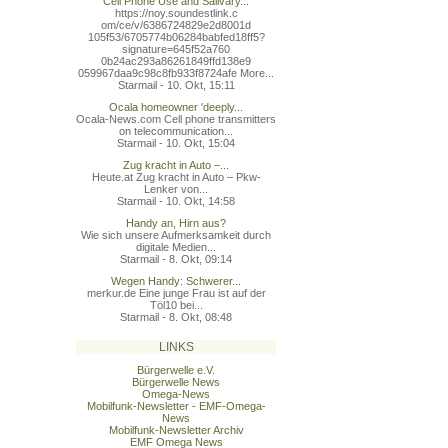
Cell Phone Use and Salivary...
https://noy.soundestlink.c
om/ce/v/6386724829e2d8001d
105f53/6705774b06284babfed
18ff5?
signature=645f52a760
0b24ac293a86261849ffd138e9
059967daa9c98c8fb933f8724a
fe More...
Starmail - 10. Okt, 15:11
Ocala homeowner 'deeply...
Ocala-News.com Cell phone transmitters
on telecommunication...
Starmail - 10. Okt, 15:04
Zug kracht in Auto –...
Heute.at Zug kracht in Auto – Pkw-
Lenker von...
Starmail - 10. Okt, 14:58
Handy an, Hirn aus?
Wie sich unsere Aufmerksamkeit durch
digitale Medien...
Starmail - 8. Okt, 09:14
Wegen Handy: Schwerer...
merkur.de Eine junge Frau ist auf der
Töl10 bei...
Starmail - 8. Okt, 08:48
LINKS
Bürgerwelle e.V.
Bürgerwelle News
Omega-News
Mobilfunk-Newsletter - EMF-Omega-
News
Mobilfunk-Newsletter Archiv
EMF Omega News