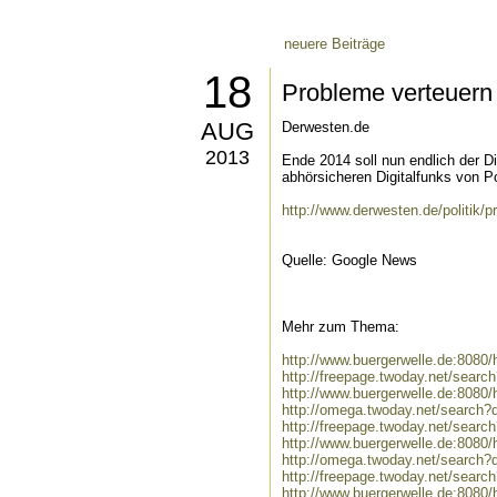
neuere Beiträge
18
Probleme verteuern d
AUG
Derwesten.de
2013
Ende 2014 soll nun endlich der D
abhörsicheren Digitalfunks von Pol
http://www.derwesten.de/politik/p
Quelle: Google News
Mehr zum Thema:
http://www.buergerwelle.de:808
http://freepage.twoday.net/sear
http://www.buergerwelle.de:8080
http://omega.twoday.net/search?
http://freepage.twoday.net/searc
http://www.buergerwelle.de:8080
http://omega.twoday.net/search?q
http://freepage.twoday.net/search
http://www.buergerwelle.de:8080