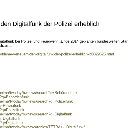
en Digitalfunk der Polizei erheblich
igitalfunk bei Polizei und Feuerwehr...Ende 2014 geplanten bundesweiten Star
izei,...
robleme-verteuern-den-digitalfunk-der-polizei-erheblich-id8329525.html
0/helma/twoday/bwnews/search?q=Behördenfunk
ch?q=Behördenfunk
/helma/twoday/bwnews/search?q=Polizeifunk
q=Polizeifunk
h?q=Polizeifunk
/helma/twoday/bwnews/search?q=Digitalfunk
=Digitalfunk
?q=Digitalfunk
/helma/twoday/bwnews/topics/TETRA+-+Digitalfunk/