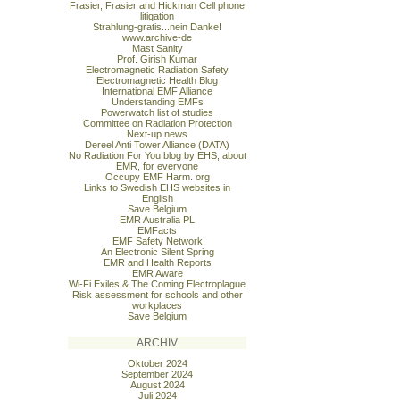
Frasier, Frasier and Hickman Cell phone
litigation
Strahlung-gratis...nein Danke!
www.archive-de
Mast Sanity
Prof. Girish Kumar
Electromagnetic Radiation Safety
Electromagnetic Health Blog
International EMF Alliance
Understanding EMFs
Powerwatch list of studies
Committee on Radiation Protection
Next-up news
Dereel Anti Tower Alliance (DATA)
No Radiation For You blog by EHS, about
EMR, for everyone
Occupy EMF Harm. org
Links to Swedish EHS websites in
English
Save Belgium
EMR Australia PL
EMFacts
EMF Safety Network
An Electronic Silent Spring
EMR and Health Reports
EMR Aware
Wi-Fi Exiles & The Coming Electroplague
Risk assessment for schools and other
workplaces
Save Belgium
ARCHIV
Oktober 2024
September 2024
August 2024
Juli 2024