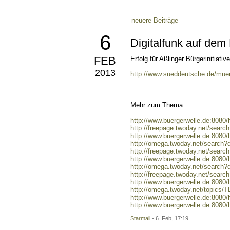
neuere Beiträge
6
Digitalfunk auf dem
FEB
Erfolg für Aßlinger Bürgerinitiat
2013
http://www.sueddeutsche.de/muen
Mehr zum Thema:
http://www.buergerwelle.de:808
http://freepage.twoday.net/sear
http://www.buergerwelle.de:8080
http://omega.twoday.net/search?
http://freepage.twoday.net/searc
http://www.buergerwelle.de:8080
http://omega.twoday.net/search?q
http://freepage.twoday.net/search
http://www.buergerwelle.de:8080
http://omega.twoday.net/topics/
http://www.buergerwelle.de:808
http://www.buergerwelle.de:808
Starmail
- 6. Feb, 17:19