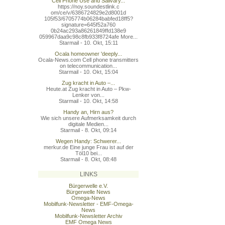
Cell Phone Use and Salivary...
https://noy.soundestlink.c
om/ce/v/6386724829e2d8001d
105f53/6705774b06284babfed
18ff5?
signature=645f52a760
0b24ac293a86261849ffd138e9
059967daa9c98c8fb933f8724a
fe More...
Starmail - 10. Okt, 15:11
Ocala homeowner 'deeply...
Ocala-News.com Cell phone transmitters
on telecommunication...
Starmail - 10. Okt, 15:04
Zug kracht in Auto –...
Heute.at Zug kracht in Auto – Pkw-
Lenker von...
Starmail - 10. Okt, 14:58
Handy an, Hirn aus?
Wie sich unsere Aufmerksamkeit durch
digitale Medien...
Starmail - 8. Okt, 09:14
Wegen Handy: Schwerer...
merkur.de Eine junge Frau ist auf der
Töl10 bei...
Starmail - 8. Okt, 08:48
LINKS
Bürgerwelle e.V.
Bürgerwelle News
Omega-News
Mobilfunk-Newsletter - EMF-Omega-
News
Mobilfunk-Newsletter Archiv
EMF Omega News