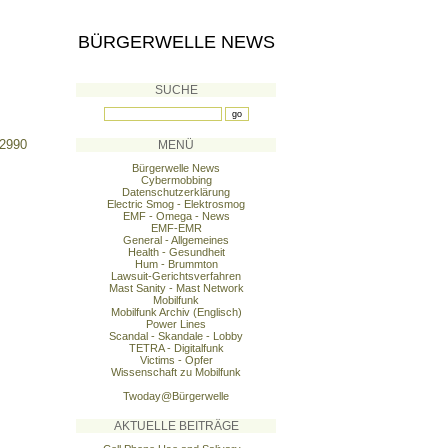
BÜRGERWELLE NEWS
SUCHE
92990
MENÜ
Bürgerwelle News
Cybermobbing
Datenschutzerklärung
Electric Smog - Elektrosmog
EMF - Omega - News
EMF-EMR
General - Allgemeines
Health - Gesundheit
Hum - Brummton
Lawsuit-Gerichtsverfahren
Mast Sanity - Mast Network
Mobilfunk
Mobilfunk Archiv (Englisch)
Power Lines
Scandal - Skandale - Lobby
TETRA - Digitalfunk
Victims - Opfer
Wissenschaft zu Mobilfunk
Twoday@Bürgerwelle
AKTUELLE BEITRÄGE