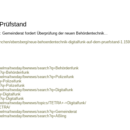
 Prüfstand
ive: Gemeinderat fordert Überprüfung der neuen Behördentechnik...
chen/ebersberg/neue-behoerdentechnik-digitalfunk-auf-dem-pruefstand-1.15
0/helma/twoday/bwnews/search?q=Behördenfunk
ch?q=Behördenfunk
/helma/twoday/bwnews/search?q=Polizeifunk
q=Polizeifunk
h?q=Polizeifunk
/helma/twoday/bwnews/search?q=Digitalfunk
=Digitalfunk
?q=Digitalfunk
/helma/twoday/bwnews/topics/TETRA+-+Digitalfunk/
TETRA/
0/helma/twoday/bwnews/search?q=Gemeinderat
0/helma/twoday/bwnews/search?q=Aßling