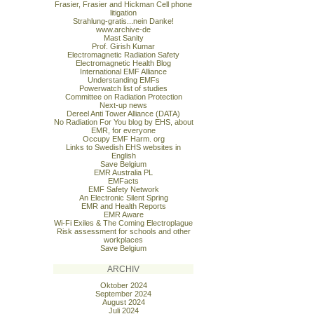
Frasier, Frasier and Hickman Cell phone
litigation
Strahlung-gratis...nein Danke!
www.archive-de
Mast Sanity
Prof. Girish Kumar
Electromagnetic Radiation Safety
Electromagnetic Health Blog
International EMF Alliance
Understanding EMFs
Powerwatch list of studies
Committee on Radiation Protection
Next-up news
Dereel Anti Tower Alliance (DATA)
No Radiation For You blog by EHS, about
EMR, for everyone
Occupy EMF Harm. org
Links to Swedish EHS websites in
English
Save Belgium
EMR Australia PL
EMFacts
EMF Safety Network
An Electronic Silent Spring
EMR and Health Reports
EMR Aware
Wi-Fi Exiles & The Coming Electroplague
Risk assessment for schools and other
workplaces
Save Belgium
ARCHIV
Oktober 2024
September 2024
August 2024
Juli 2024